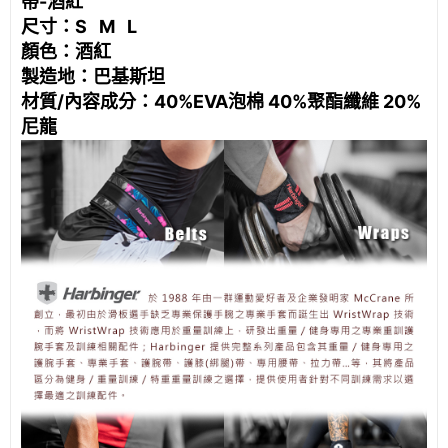
帶-酒紅
尺寸：S M L
顏色：酒紅
製造地：巴基斯坦
材質/內容成分：40%EVA泡棉 40%聚酯纖維 20%
尼龍