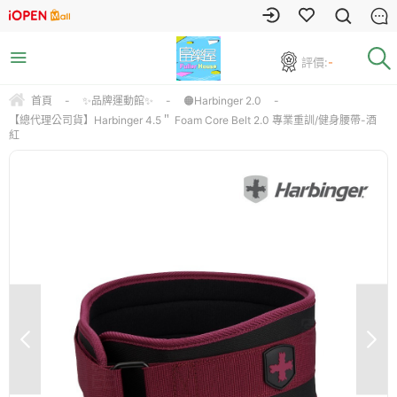
評價:
-
首頁
-
✨品牌運動館✨
-
🟠Harbinger 2.0
-
【總代理公司貨】Harbinger 4.5＂ Foam Core Belt 2.0 專業重訓/健身腰帶-酒
紅