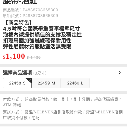
腰帶-酒紅
商品編號：P4888708665309
原始貨號：P4888708665309
【商品特色】
4.5吋符合國際舉重賽事標準尺寸
泡棉內襯提供絕佳的支撐及穩定性
扣環周圍加強縫線確保耐用性
彈性尼龍材質服貼靈活無受限
1,100
$
$ 1,480
選擇商品選項
(3尺寸)
22458-S
22459-M
22460-L
付款方式：
超商取貨付款 / 線上刷卡 / 刷卡分期 / 超商代碼繳費 /
ATM 轉帳
運送方式：
常溫7-ELEVEN店到店取貨付款 / 常溫7-ELEVEN店到
店取貨不付款 / 宅配