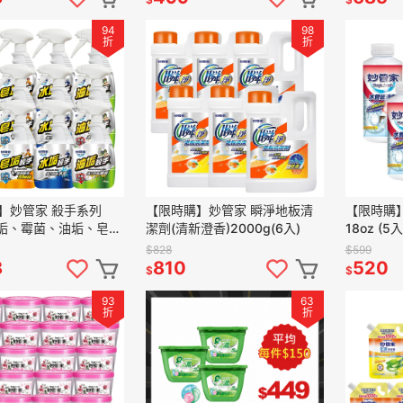
94
98
折
折
】妙管家 殺手系列
【限時購】妙管家 瞬淨地板清
【限時購
(水垢、霉菌、油垢、皂
潔劑(清新澄香)2000g(6入)
18oz (5入
組
$828
$599
8
810
520
$
$
93
63
折
折