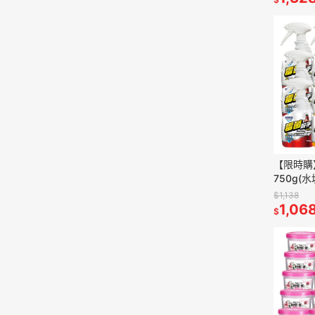
【限時購
750g
垢)12入
$1,138
1,06
$