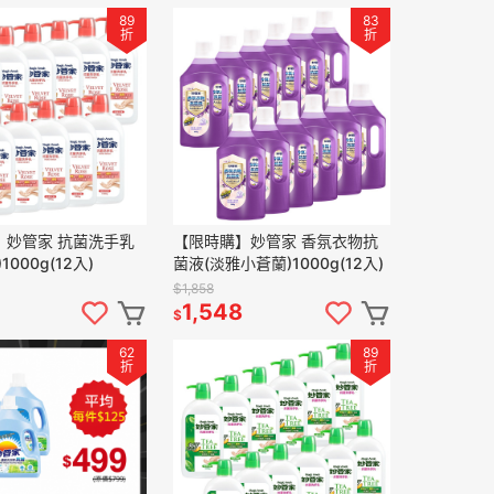
89
83
折
折
】妙管家 抗菌洗手乳
【限時購】妙管家 香氛衣物抗
1000g(12入)
菌液(淡雅小蒼蘭)1000g(12入)
$1,858
1,548
$
62
89
折
折