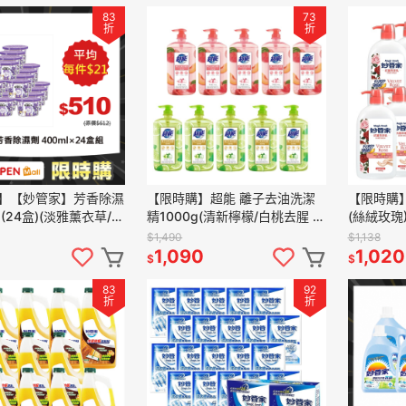
83
73
折
折
】【妙管家】芳香除濕
【限時購】超能 離子去油洗潔
【限時購
 (24盒)(淡雅薰衣草/浪
精1000g(清新檸檬/白桃去腥 兩
(絲絨玫瑰)
兩款任選)
款任選)(10入/箱)
$1,490
$1,138
1,090
1,020
$
$
83
92
折
折