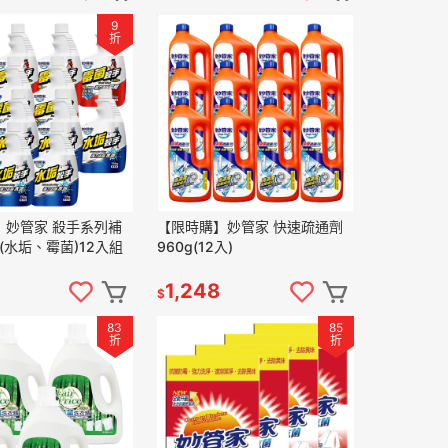
9
折
】妙管家 殺手系列補
【限時購】妙管家 快速疏通劑
g(水垢、霉菌)12入組
960g(12入)
1,248
$
83
85
折
折