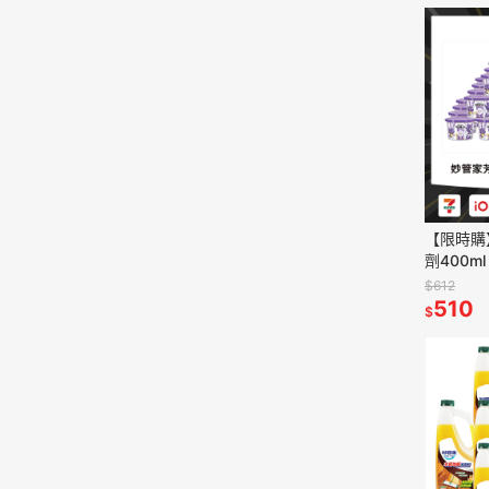
【限時購
劑400ml
漫玫瑰 
$612
510
$