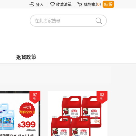
結帳
登入
收藏清單
購物車(
0
)
退貨政策
97
83
折
折