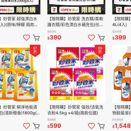
】妙管家 超強漂白水
【限時購】妙管家 洗衣精/柔軟
【限時購
(6入)(原味/檸檬 兩款任
護衣精/彩色漂白水補充包(任選
4L(4入)
賣場)
$625
$408
390
399
$
$
97
89
折
折
】妙管家 瞬淨地板清
【限時購】妙管家 強效/活氧洗
【限時購】
(清新橙香)1800g(6
衣粉4.5kg x4/箱(兩款任選)
物殺菌液(松
入)
$668
$1,858
599
1,548
$
$