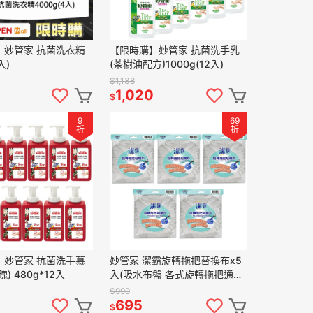
】妙管家 抗菌洗衣精
【限時購】妙管家 抗菌洗手乳
入)
(茶樹油配方)1000g(12入)
$1,138
1,020
$
9
69
折
折
】妙管家 抗菌洗手慕
妙管家 潔霸旋轉拖把替換布x5
) 480g*12入
入(吸水布盤 各式旋轉拖把通用/
適用好神拖)
$999
695
$