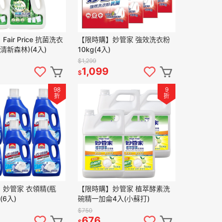
air Price 抗菌洗衣
【限時購】妙管家 強效洗衣粉
(清新森林)(4入)
10kg(4入)
$1,299
1,099
$
98
9
折
折
妙管家 衣領精(瓶
【限時購】妙管家 植萃酵素洗
(6入)
碗精一加侖4入(小蘇打)
$750
676
$