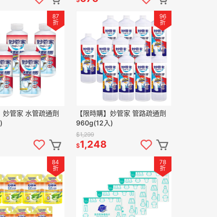
87
96
折
折
】妙管家 水管疏通劑
【限時購】妙管家 管路疏通劑
)
960g(12入)
$1,299
1,248
$
84
78
折
折