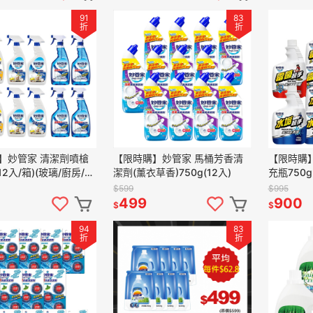
91
83
折
折
】妙管家 清潔劑噴槍
【限時購】妙管家 馬桶芳香清
【限時購
12入/箱)(玻璃/廚房/浴
潔劑(薰衣草香)750g(12入)
充瓶750
選)
$599
$995
499
900
$
$
94
83
折
折