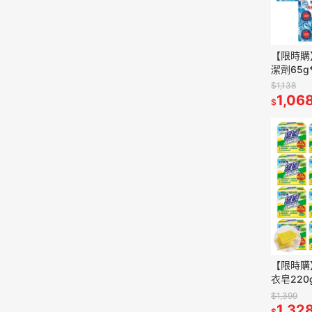
【限時購
潔劑65g
衣草/檸檬
$1,138
1,06
$
【限時購
衣皂220
貼身衣物
$1,399
1,32
$