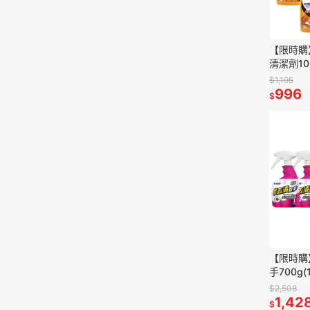
【限時購
清潔劑100
$1,195
996
$
【限時購
手700g(
$2,508
1,42
$