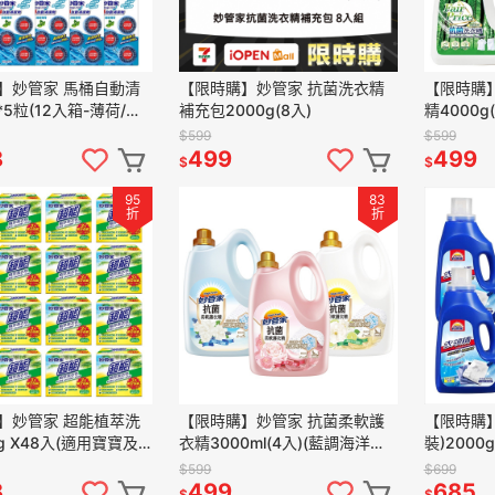
】妙管家 馬桶自動清
【限時購】妙管家 抗菌洗衣精
【限時購】F
*5粒(12入箱-薄荷/薰
補充包2000g(8入)
精4000g
 任選)
$599
$599
8
499
499
$
$
95
83
折
折
】妙管家 超能植萃洗
【限時購】妙管家 抗菌柔軟護
【限時購】
g X48入(適用寶寶及
衣精3000ml(4入)(藍調海洋麝
裝)2000g
)
香/清甜茉莉柑香/經典玫瑰香 任
$599
$699
選)
8
499
685
$
$