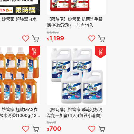
】妙管家 超強漂白水
【限時購】妙管家 抗菌洗手慕
斯(乾燥玫瑰) 一加侖*4入
$1,436
1,199
$
83
86
折
折
妙管家 極效MAX衣
【限時購】妙管家 瞬乾地板清
木清香)1000g(12
潔劑一加侖(4入)(氣質小蒼蘭)
$808
700
$