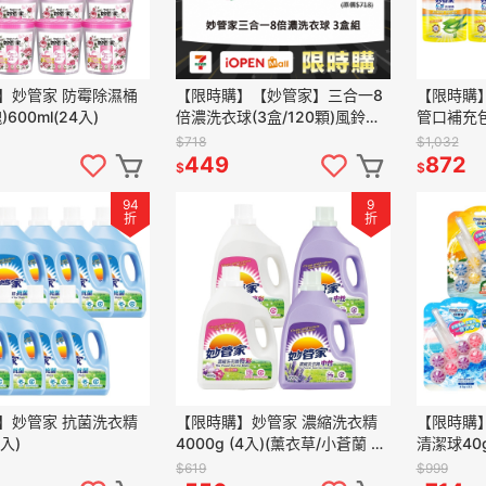
】妙管家 防霉除濕桶
【限時購】【妙管家】三合一8
【限時購
600ml(24入)
倍濃洗衣球(3盒/120顆)風鈴草
管口補充包2
#抗菌/護色/除臭(免運)
$718
$1,032
449
872
$
$
94
9
折
折
】妙管家 抗菌洗衣精
【限時購】妙管家 濃縮洗衣精
【限時購
8入)
4000g (4入)(薰衣草/小蒼蘭 兩
清潔球40
款任選)
香x3片+
$619
$999