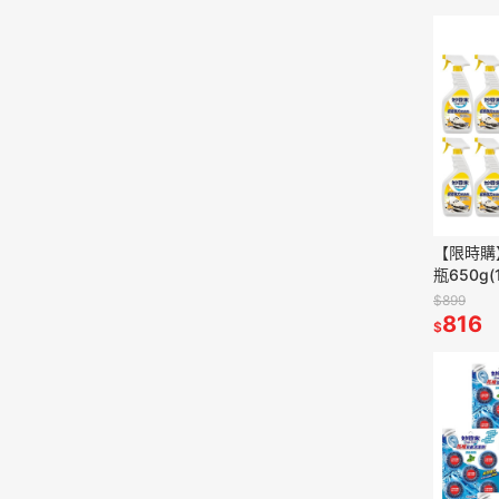
【限時購
瓶650g(
廁 三款任
$899
816
$