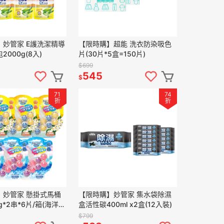
】妙管家 E護洗潔精導
【限時購】超能 洗衣防染吸色
000g(8入)
片(30片*5盒=150片)
$699
545
$
71
74
折
折
】妙管家 懸掛式馬桶
【限時購】妙管家 集水袋除濕
g*2串*6片/箱(海洋清
盒活性碳400ml x2盒(12入裝)
熱帶花果香x3片)
$799