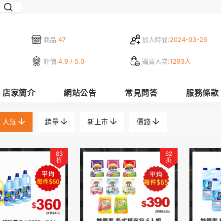
商品:
47
加入時間:
2024-03-26
評價:
4.9 / 5.0
購買人次:
1293人
店家簡介
網站公告
常見問答
服務條款
人氣
銷量
新上市
價錢
83
62
折
折