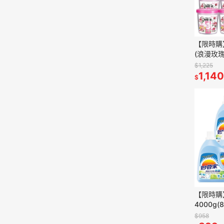
【限時購
(浪漫玫瑰)
$1,225
1,140
$
【限時購
4000g(
$958