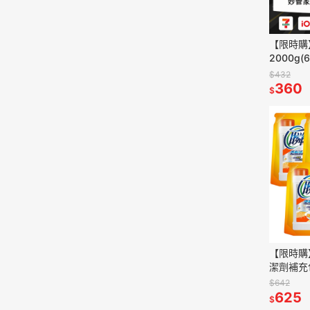
【限時購
2000g
選)
$432
360
$
【限時購
潔劑補充包
入)
$642
625
$