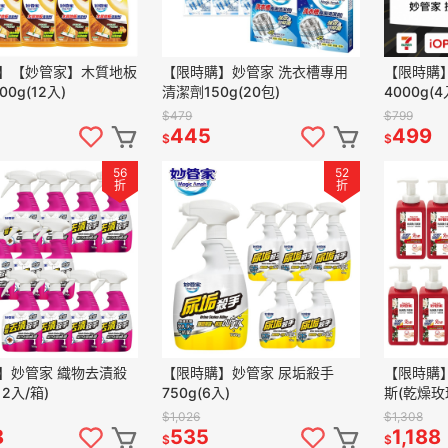
】【妙管家】木質地板
【限時購】妙管家 洗衣槽專用
【限時購
0g(12入)
清潔劑150g(20包)
4000g(4
$479
$799
445
499
$
$
56
52
折
折
】妙管家 織物去漬殺
【限時購】妙管家 尿垢殺手
【限時購
12入/箱)
750g(6入)
斯(乾燥玫瑰
$1,026
$1,308
8
535
1,188
$
$