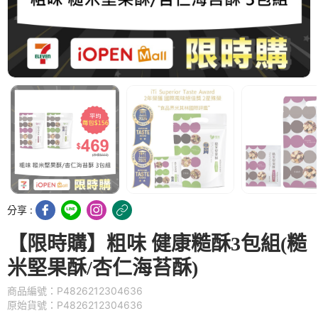
分享 :
【限時購】粗味 健康糙酥3包組(糙
米堅果酥/杏仁海苔酥)
商品編號：P4826212304636
原始貨號：P4826212304636