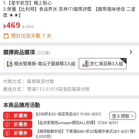
1.【星宇航空】機上點心
2.榮獲【比利時】食品界米 其林ITI國際評鑑 【國際風味絕佳 二星
獎 ★★】
469
$
$ 660
預計出貨天數
7
天
選擇商品選項
(2口味)
糙米堅果酥-南瓜子蔓越莓3入組
杏仁海苔酥3入組
付款方式：
超商取貨付款
運送方式：
常溫7-ELEVEN店到店取貨付款
本商品適用活動
$299折$30-指定商品(8/1 11:00~8/31)
折價券
登入領取
【此店家適用uniopen週四ALL好運】(7/30-8/31)
折價券
【適用點數折抵】下單滿$99+折20點贈中美式(8/1-8/31 限1
折價券
0,000份)