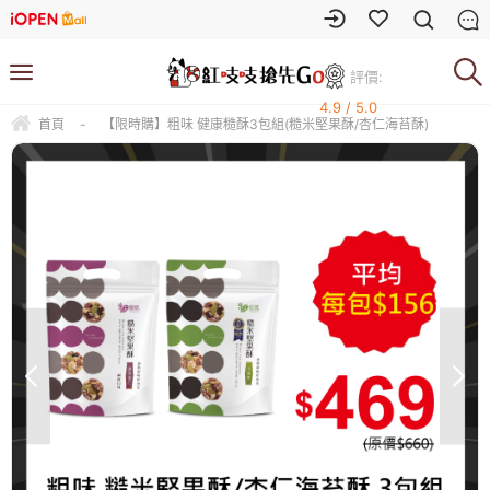
評價:
4.9 / 5.0
首頁
-
【限時購】粗味 健康糙酥3包組(糙米堅果酥/杏仁海苔酥)