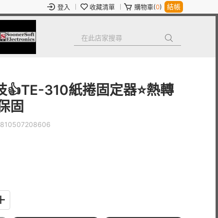
結帳
登入
收藏清單
購物車(
0
)
👍TE-310紙捲固定器⭐️熱轉
保固
810507208606