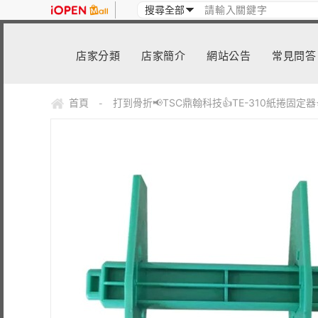
店家分類
店家簡介
網站公告
常見問答
首頁
打到骨折📢TSC鼎翰科技👍TE-310紙捲固定
-