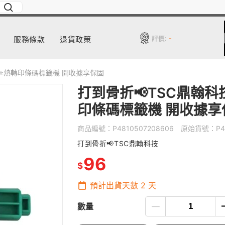
評價:
-
服務條款
退貨政策
器⭐️熱轉印條碼標籤機 開收據享保固
打到骨折📢TSC鼎翰科技
印條碼標籤機 開收據享
商品編號：
P4810507208606
原始貨號：
P4
打到骨折📢TSC鼎翰科技
96
$
預計出貨天數
2
天
數量