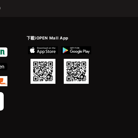
m
下載iOPEN Mall App