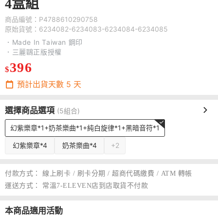
4盒組
商品編號：P4788610290758
原始貨號：6234082-6234083-6234084-6234085
．Made In Taiwan 鋼印
．三麗鷗正版授權
396
$
預計出貨天數
5
天
選擇商品選項
(5組合)
幻紫樂章*1+奶茶樂曲*1+純白旋律*1+黑暗音符*1
幻紫樂章*4
奶茶樂曲*4
+2
付款方式：
線上刷卡 / 刷卡分期 / 超商代碼繳費 / ATM 轉帳
運送方式：
常溫7-ELEVEN店到店取貨不付款
本商品適用活動