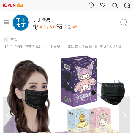
丁丁藥局
4.0 / 5.0
商品:
48
首頁
-
【7-ELEVEN 門市團購】【丁丁藥局】三麗鷗成人平面醫用口罩 30入 4盒組