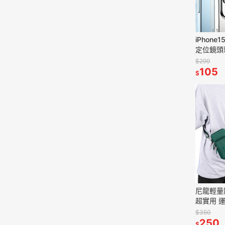
iPhon
定位鏡頭
護貼 鷹
$299
105
$
尼龍輕量
超實用 
必備 手機
$350
包 手機臂
250
$