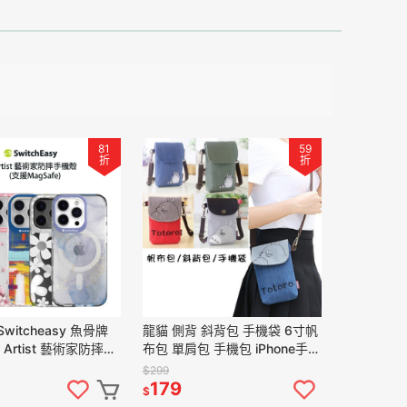
81
59
折
折
witcheasy 魚骨牌
龍貓 側背 斜背包 手機袋 6寸帆
15 Artist 藝術家防摔手
布包 單肩包 手機包 iPhone手機
agSafe 保護殼
掛脖 零錢包 包包 旅行包
$299
179
$