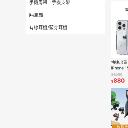
手機周邊 │手機支架
🌬️風扇
有線耳機/藍芽耳機
快速出貨 S
iPhone
Switch
$1,080
880
$