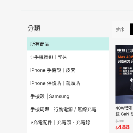
分類
排序
所有商品
✨手機掛繩｜墊片
iPhone 手機殼｜皮套
iPhone 保護貼｜鏡頭貼
手機殼 │Samsung
40W雙
手機周邊 │行動電源 / 無線充電
鎵 GaN 
頭 雙孔P
$788
⚡充電配件｜充電頭、充電線
器
488
$