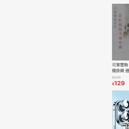
可單雙鉤
機掛繩 通
編織掛繩
$399
掛脖繩 
129
$