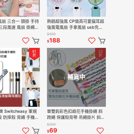
扇 三合一 頸掛 手持
熱銷超強風 CP值高可愛貓耳超
三段風速 風扇 掛繩風
強風電風扇 手拿風扇 usb充電
風扇 無扇葉風扇 掛脖風
強力3段風扇 風扇
$699
188
$
81
23
折
折
補貨中
 Switcheasy 軍規
單雙鈎彩色扣麻花手機掛繩 斜
 防摔殼 背繩 手機掛
跨繩 保護殼背帶 吊繩掛片 斜背
 寬背帶 保護殼 掛繩
掛繩 蘋果 OPPO 三星 小米 手
$299
機殼掛繩
69
$