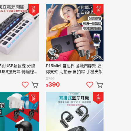
51
48
折
折
7孔USB延長線 分線
P15Mini 自拍桿 落地四腳架 迷
 USB擴充埠 傳輸線
你支架 助拍器 自拍桿 手機支架
孔擴充槽 連接埠 USB
$799
390
$
63
4
折
折