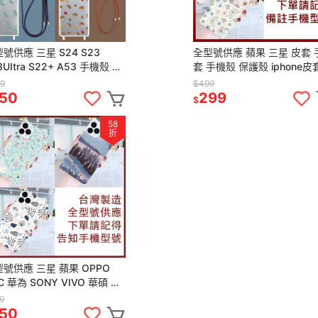
號供應 三星 S24 S23
全型號供應 蘋果 三星 皮套 
3UItra S22+ A53 手機殼 掛
套 手機殼 保護殼 iphone皮
 手機掛繩 防摔殼 雙鈎殼
果手機皮套 三星皮套
9
$499
50
299
$
58
折
號供應 三星 蘋果 OPPO
C 華為 SONY VIVO 華碩 皮
手機套 手機殼 保護套
9
50