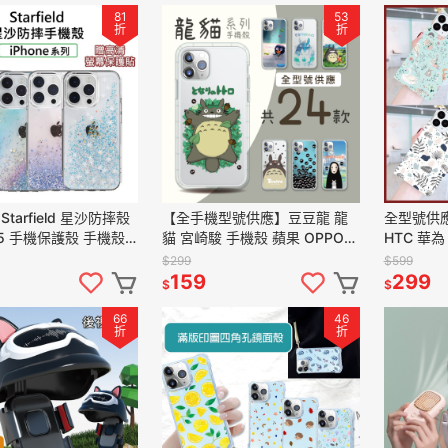
81
53
折
折
tarfield 星沙防摔殼
【全手機型號供應】豆豆龍 龍
全型號供應
 15 手機保護殼 手機殼
貓 宮崎駿 手機殼 蘋果 OPPO
HTC 華為 
easy 防摔殼
三星 HTC 華為 SONY 小米
套 手機套
$299
$599
VIVO 保護殼
159
299
$
$
66
46
折
折