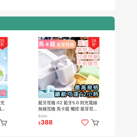
35
38
折
折
 充
藍牙耳機 i12 藍牙5.0 附充電線
溫神
無線耳機 馬卡龍 觸控 藍芽耳機
無線藍牙耳機 真無線耳機 耳機
$999
388
$