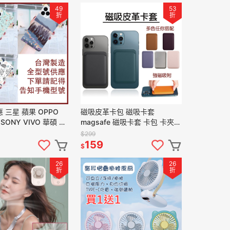
49
53
折
折
 三星 蘋果 OPPO
磁吸皮革卡包 磁吸卡套
SONY VIVO 華碩 皮
magsafe 磁吸卡套 卡包 卡夾
 手機殼 保護套
磁吸卡夾 卡片夾 悠遊卡夾 磁吸
$299
手機卡套
159
$
26
26
折
折