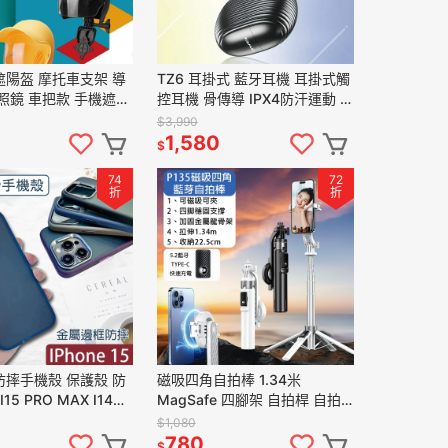
陽盔 摩托車支架 導
TZ6 耳掛式 藍牙耳機 耳掛式觸
照鏡 車把款 手機遮陽
控耳機 骨傳導 IPX4防汗運動 音
支架 腳踏車支架 機車
樂 通話清晰 藍芽耳機
$3,990
1,580
$
74
72
折
折
摔手機殼 保護殼 防
磁吸四角自拍棒 1.34米
15 PRO MAX I14
MagSafe 四腳架 自拍桿 自拍
 pro 磨砂殼
棒 藍芽自拍棒 自拍神器 手機腳
$1,080
架
780
$