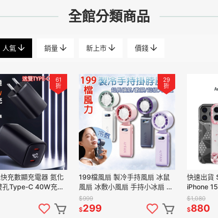
全館分類商品
人氣
銷量
新上市
價錢
61
29
折
折
孔快充數顯充電器 氮化
199檔風扇 製冷手持風扇 冰鼠
快速出貨 S
雙孔Type-C 40W充電
風扇 冰敷小風扇 手持小冰扇 黑
iPhone 
D快充頭 PD手機充電
科技半導體冰敷風扇 手持小風
機殼 支援M
$999
$1,080
扇 桌扇 隨身風扇
299
880
$
$