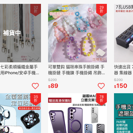
32
29
折
折
補貨中
 七彩柔順編織金屬手
可單雙鈎 貓咪串珠手腕掛繩 手
快速出貨 
用iPhone/安卓手機殼
機掛鏈 手機鍊 手機掛繩 吊飾
器 集線器
 吊繩 掛繩 手機掛繩
掛飾 包包掛飾 手腕練 掛繩 手
延長線 七
$299
$290
掛繩 手機殼
機殼掛繩
3.0 HUB
89
150
$
$
35
78
折
折