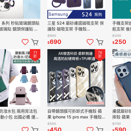
e15 系列 秒貼玻璃鏡頭貼
三星 S24 磨砂膚感磁吸支架 保
手機支架遮
玻璃貼 鏡頭保護貼 保
護殼 磁吸支架 手機殼
航支架 後
眼鏡頭貼 鏡頭貼
MagSafe充電殼 磁吸殼 防摔殼
神器 手機
$890
$399
S24Ultra
支架
690
250
$
$
71
76
折
折
防潑水包 兩用背法包
自帶鏡頭膜可拆卸式手機殼 蘋
膚感磨砂防
運動小包 出國必備 運動
果 iphone 15 pro max 手機殼
摔殼 蘋果 I
包 側背包 斜背包 肩
i15 保護殼 防摔殼
PRP I15
$590
$799
套 包包
450
590
$
$