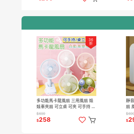
36
折
多功能馬卡龍風扇 三用風扇 娃
靜音
娃車夾扇 可立桌 可夾 可手持 低
扇 
噪音風扇 TYPE-C充電 風扇
風扇
$699
$69
258
2
$
$