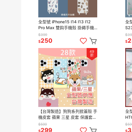
全型號 iPhone15 I14 I13 I12
全型
Pro Max 雙鈎手機殼 掛繩手機
S2
殼 掛繩 側背手機殼 手機殼
繩
$399
$39
250
2
$
$
49
折
【台灣製造】狗狗系列掀蓋殼 手
全型
機皮套 蘋果 三星 皮套 保護套手
HT
機套 手機殼
套 
$599
$59
299
3
$
$