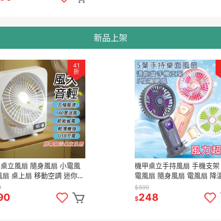
新品上架
41
折
桌立風扇 隨身風扇 小電風
機甲桌立手持風扇 手機支架
風扇 桌上扇 移動空調 迷你冷
電風扇 隨身風扇 電風扇 降
 冷氣風扇 電風扇 空調扇
器 颶風風扇 風扇 手持風扇
9
$699
90
248
$