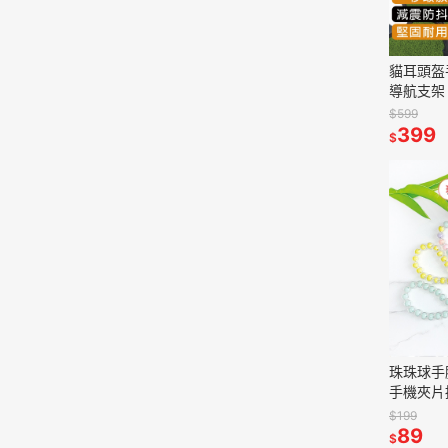
貓耳頭盔
導航支架
陽神器 
$599
車支架
399
$
珠珠球手
手機夾片
繩 包包鏈
$199
機掛繩
89
$