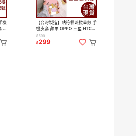
手機
【台灣製造】貼符貓咪掀蓋殼 手
套 蘋
機皮套 蘋果 OPPO 三星 HTC
華為 SONY 華碩 小米 皮套手機
$599
套 手機殼
299
$