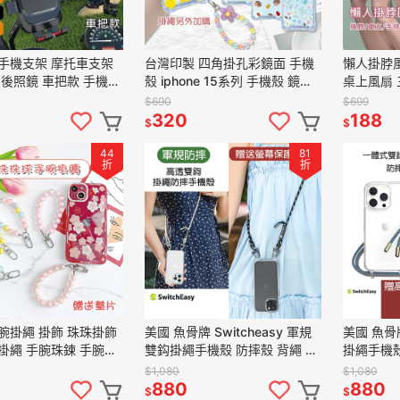
手機支架 摩托車支架
台灣印製 四角掛孔彩鏡面 手機
懶人掛脖風
 後照鏡 車把款 手機遮
殼 iphone 15系列 手機殼 鏡面
桌上風扇 
手機支架 腳踏車支架 機
殼 i14 pro 鏡子殼 15PLUS 保護
扇 USB
$690
$699
殼
扇
320
188
$
$
44
81
折
折
腕掛繩 掛飾 珠珠掛飾
美國 魚骨牌 Switcheasy 軍規
美國 魚骨牌
掛繩 手腕珠鍊 手腕掛
雙鈎掛繩手機殼 防摔殼 背繩 手
掛繩手機殼
 鑰匙圈 吊飾 掛繩 手
機掛繩 側背繩 寬背帶 保護殼
繩 側背繩
$1,080
$1,080
880
880
$
$