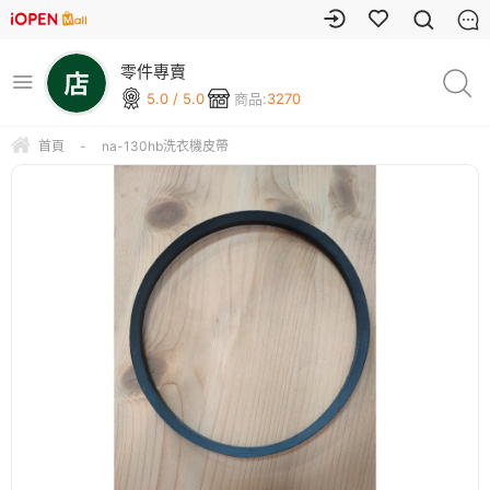
零件專賣
5.0 / 5.0
商品:
3270
首頁
-
na-130hb洗衣機皮帶