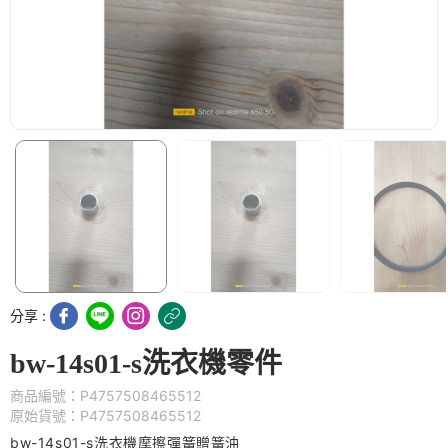
分享 :
bw-14s01-s洗衣機零件
商品編號：P4757508465512
原始貨號：P4757508465512
bw-14s01-s洗衣機摩擦彈簧贈簧油