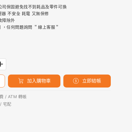
買公司保固避免找不到耗品及零件可換
變壓器 不安全 耗電 又無保修
故障除外
官網 ，任何問題詢問 ＂線上客服＂
加入購物車
立即結帳
 / ATM 轉帳
/ 宅配