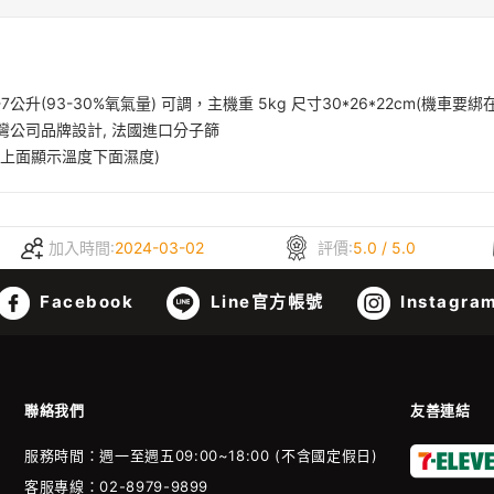
公升(93-30%氧氣量) 可調，主機重 5kg 尺寸30*26*22cm(機車要綁在後
台灣公司品牌設計, 法國進口分子篩
度計(上面顯示溫度下面濕度)
加入時間:
2024-03-02
評價:
5.0 / 5.0
Facebook
Line官方帳號
Instagra
聯絡我們
友善連結
服務時間：週一至週五09:00~18:00 (不含國定假日)
客服專線：02-8979-9899