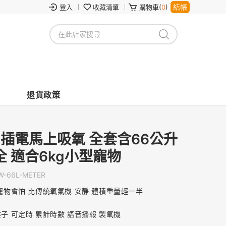
結帳
登入
收藏清單
購物車(
0
)
退貨政策
家用插電馬上吸氧 全套含66公升
 適合6kg小型寵物
W-66L-METER
小寵物會怕 比傳統氧氣機 安靜 體積重量輕一半
離子 可定時 累計時數 語音播報 製氧機