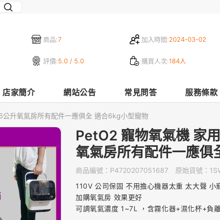
商品:
7
加入時間:
2024-03-02
評價:
5.0 / 5.0
購買人次:
184人
店家簡介
網站公告
常見問答
服務條款
含66公升氧氣房所有配件一應俱全 適合6kg小型寵物
PetO2 寵物氧氣機 
氧氣房所有配件一應俱全
商品編號：
P4720207051687
原始貨號：
1S
110V 公司保固 不用擔心機器太重 太大聲 
加購氧氣房 效果更好
可調氧氣濃度 1~7L ，含霧化器+濕化杯+負