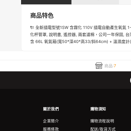
商品特色
🔌 全新插電型號1SW 含霧化 110V 插電自動產生氧氣 1-7
化杯管罩, 說明書, 遙控器, 兩套濾棉，公司一年保固, 
含 66L 氧氣箱(寬50*深40*高33/斜64cm) + 溫濕
商品:
7
關於我們
購物須知
企業簡介
購物流程說明
服務條款
配送/取貨方式