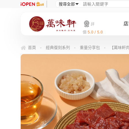
店
評
價:
5.0 / 5.0
首頁
經典復刻系列
重量分享包
【萬味軒肉
-
-
-