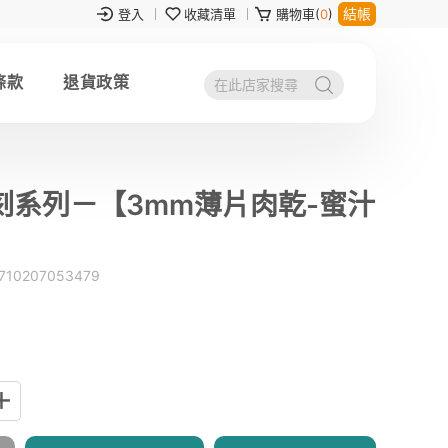
結帳
登入
收藏清單
購物車(
0
)
條款
退貨政策
刻系列－【3mm薄片肉乾-蜜汁
710207053479