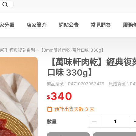
家分類
店家簡介
網站公告
常見問答
服務
乾】經典復刻系列－【3mm薄片肉乾-蜜汁口味 330g】
【萬味軒肉乾】經典復
口味 330g】
商品編號：
P4710207053479
原始貨號：
P4
340
$
預計出貨天數
3
天
數量