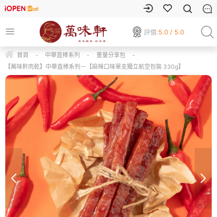
評價:
5.0 / 5.0
首頁
-
中華直棒系列
-
重量分享包
-
【萬味軒肉乾】中華直棒系列－【麻辣口味單支獨立航空包裝 330g】