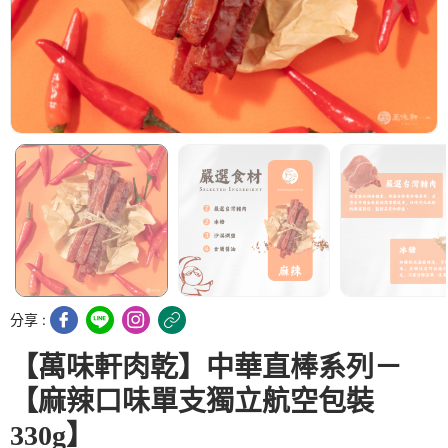
分享 :
【萬味軒肉乾】中華直棒系列－
【麻辣口味單支獨立航空包裝
330g】