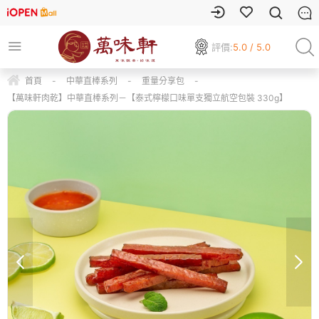
評價:
5.0 / 5.0
首頁
-
中華直棒系列
-
重量分享包
-
【萬味軒肉乾】中華直棒系列－【泰式檸檬口味單支獨立航空包裝 330g】