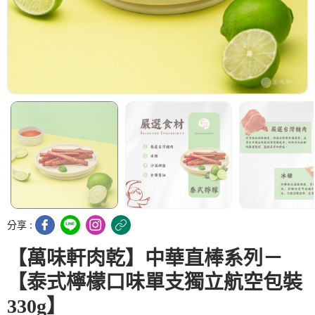
分享 :
【萬味軒肉乾】中華直棒系列－
【泰式檸檬口味單支獨立航空包裝
330g】