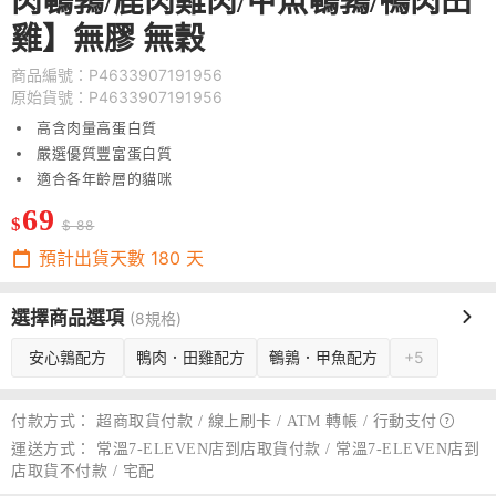
肉鵪鶉/鹿肉雞肉/甲魚鵪鶉/鴨肉田
雞】無膠 無穀
商品編號：P4633907191956
原始貨號：P4633907191956
高含肉量高蛋白質
嚴選優質豐富蛋白質
適合各年齡層的貓咪
69
$
$ 88
預計出貨天數
180
天
選擇商品選項
(8規格)
安心鶉配方
鴨肉．田雞配方
鵪鶉．甲魚配方
+5
付款方式：
超商取貨付款 / 線上刷卡 / ATM 轉帳 /
行動支付
運送方式：
常溫7-ELEVEN店到店取貨付款 / 常溫7-ELEVEN店到
店取貨不付款 / 宅配