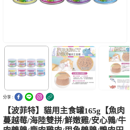
分享 :
【波菲特】貓用主食罐165g【魚肉
蔓越莓/海陸雙拼/鮮嫩雞/安心鶉/牛