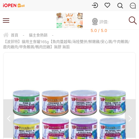
評價:
5.0 / 5.0
首頁
-
貓主食熱銷
-
【波菲特】貓用主食罐165g【魚肉蔓越莓/海陸雙拼/鮮嫩雞/安心鶉/牛肉鵪鶉/
鹿肉雞肉/甲魚鵪鶉/鴨肉田雞】無膠 無穀