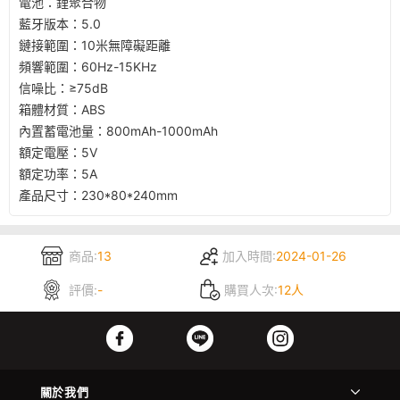
電池：鋰聚合物
藍牙版本：5.0
鏈接範圍：10米無障礙距離
頻響範圍：60Hz-15KHz
信噪比：≥75dB
箱體材質：ABS
內置蓄電池量：800mAh-1000mAh
額定電壓：5V
額定功率：5A
產品尺寸：230*80*240mm
商品:
13
加入時間:
2024-01-26
評價:
-
購買人次:
12人
關於我們