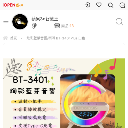
蘋果3c智慧王
-
商品:
13
首頁
-
炫彩藍芽音響/喇叭 BT-3401Plus 白色