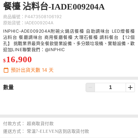
餐檯 沾料台-IADE009204A
商品編號：P4473508106192
原始貨號：IADE009204A
INPHIC-ADE009204A附碗火鍋店餐檯 自助調味台 LED燈餐檯
沾料台 餐廳調味台 商用餐廳餐檯 大理石餐檯 調料餐台 【12個
孔】 挑戰業界最齊全餐飲營業設備、多分類垃圾桶、實驗設備，歡
迎加LINE聯繫我們：@INPHIC
16,900
$
預計出貨天數
14
天
數量
付款方式：
超商取貨付款
運送方式：
常溫7-ELEVEN店到店取貨付款