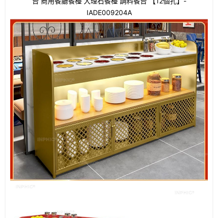
台 商用餐廳餐檯 大理石餐檯 調料餐台 【12個孔】-
IADE009204A