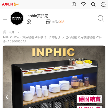
inphic英菲克
-
商品:
938
首頁
-
INPHIC-附碗火鍋店餐檯 調料餐台 【12個孔】 大理石餐檯 商用餐廳餐檯 沾料
台-IADE009204A