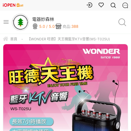
電器妙森林
5.0 / 5.0
商品:
388
首頁
-
【WONDER 旺德】天王機藍牙KTV音響(WS-T025U)