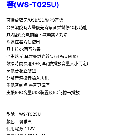
響(WS-T025U)
可播放藍牙/USB/SD/MP3音樂
公開演說時人聲優先背景音樂暫停10秒功能
具2組麥克風插座，歡樂雙人對唱
附遙控器方便使用
具卡拉ok回音效果
七彩炫光,具舞臺燈光效果(可獨立開關)
歡唱時間長達4-6小時(依播放音量大小而定)
高低音獨立旋鈕
外部音源擴音輸入功能
重低音喇叭,聲音更渾厚
支援64G容量USB裝置及SD記憶卡播放
型號：WS-T025U
顏色：優雅黑
使用電源：12V