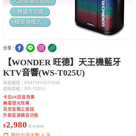
分享 :
【WONDER 旺德】天王機藍牙
KTV音響(WS-T025U)
商品編號：P4411415677936
原始貨號：WS-T025U
卡拉ok回音效果
舞臺燈光效果
高低音獨立旋鈕
外部音源擴音功能
2,980
$
$ 3,250
預計出貨天數
4
天