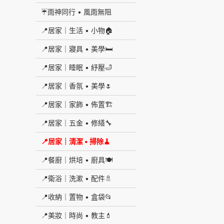
☔雨神同行 • 風雨無阻
📍居家｜生活 • 小物🏠
📍居家｜寢具 • 美學🛏
📍居家｜睡眠 • 紓壓🛁
📍居家｜香氛 • 美學🌷
📍居家｜家飾 • 佈置🏗
📍居家｜五金 • 修繕🔧
📍居家｜清潔 • 掃除🧹
📍餐廚｜烘培 • 廚具🍽
📍衛浴｜洗漱 • 配件🚿
📍收納｜置物 • 盒袋📂
📍美妝｜時尚 • 教主💄