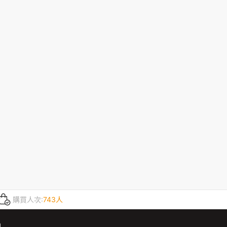
購買人次:
743人
m