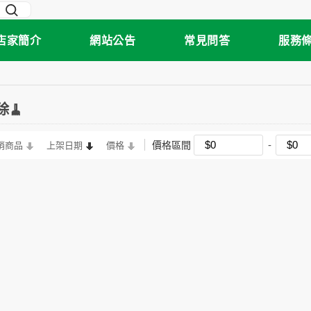
店家簡介
網站公告
常見問答
服務
除🧹
價格區間
銷商品
上架日期
價格