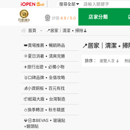
店家分類
評價:
4.9 / 5.0
首頁
-
📍居家｜清潔 • 掃除🧹
📍居家｜清潔 • 掃
👑賣場推薦 • 暢銷熱品
🌞夏日消暑 • 清爽完勝
排序：
瀏覽人次
熱
✈️旅行出遊 • 必備小物
🥈口碑品牌 • 全值攻略
💰小資銅板 • 百元有找
📦紙箱大廠 • 台灣製造
⛄️換季轉涼 • 秋冬精選
💎日本BEVAS • 玻璃貼
+鏡頭貼