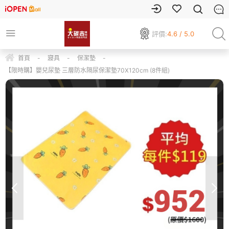
評價:
4.6 / 5.0
首頁
-
寢具
-
保潔墊
-
【限時購】嬰兒尿墊 三層防水隔尿保潔墊70X120cm (8件組)