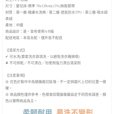
尺寸：嬰兒床-標準 70x120cm(±5%)無鬆緊帶
材質：
第一層-親膚水洗棉 /
第二層-透氣防水TPU /
第三層-吸水超
柔絨
產地：中國
商品設計：是，皆有使用A/B版
配送地區：本島全配，僅外島不配送
【清潔方式】
✔ 可水洗(要套洗衣袋清洗，以避免洗衣機損壞)
✘ 不可烘乾／不可漂白／勿使用強力漂白清潔劑
【注意事項】
🌼 花色於製作中為隨機裁切區塊，不一定與圖片上切的位置一樣
喔。
🌼 商品顏色僅供參考，色樣會因電腦螢幕設定不同而有誤差，顏
色以實際商品為主。