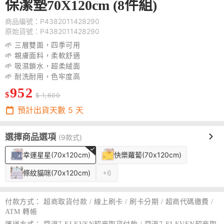
保潔墊70X120cm (8件組)
商品編號：P4382011428290
原始貨號：P4382011428290
🌱 三層雙面，四季可用
🌱 親膚面料，柔軟舒適
🌱 吸濕鎖水，超柔絨面
🌱 耐洗耐用，色牢度高
952
$
$ 1,600
預計出貨天數
5
天
選擇商品選項
(9款式)
幸運星星(70x120cm)
快樂蘿蔔(70x120cm)
條紋貓咪(70x120cm)
+6
付款方式：
超商取貨付款 / 線上刷卡 / 刷卡分期 / 超商代碼繳費 /
ATM 轉帳