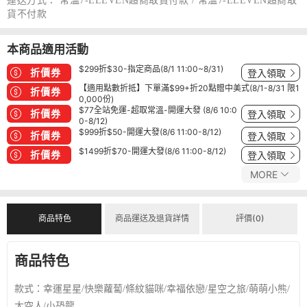
運送方式：
常溫7-ELEVEN超商取貨付款 / 常溫7-ELEVEN超商取
貨不付款
本商品適用活動
$299折$30-指定商品(8/1 11:00~8/31)
折價券
登入領取
【適用點數折抵】下單滿$99+折20點贈中美式(8/1-8/31 限1
折價券
0,000份)
$77全站免運-超取常溫-開運大發 (8/6 10:0
折價券
登入領取
0-8/12)
$999折$50-開運大發(8/6 11:00-8/12)
折價券
登入領取
$1499折$70-開運大發(8/6 11:00-8/12)
折價券
登入領取
MORE
商品特色
商品運送及退貨詳情
評價(0)
商品特色
款式：幸運星星/快樂蘿蔔/條紋貓咪/幸福依戀/星空之旅/萌萌小熊/
太空人/小恐龍