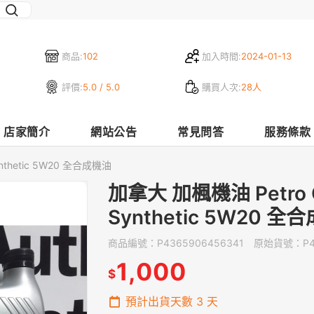
商品:
102
加入時間:
2024-01-13
評價:
5.0 / 5.0
購買人次:
28人
店家簡介
網站公告
常見問答
服務條款
nthetic 5W20 全合成機油
加拿大 加楓機油 Petro 
Synthetic 5W20 全
商品編號：
P4365906456341
原始貨號：
P
1,000
$
預計出貨天數
3
天