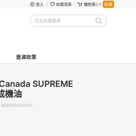
結帳
登入
收藏清單
購物車(
0
)
退貨政策
Canada SUPREME
合成機油
4365906456341