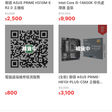
華碩 ASUS PRIME H310M-E
Intel Core i5-14600K 中央處
R2.0 主機板
理器 盒裝
$2,690
$10,700
2,500
9,900
$
$
86
折
補貨中
補貨中
電腦遠端維修檢測服務
(全新) 華碩 ASUS PRIME-
H610I-PLUS-CSM 主機板
DDR5
$3,590
800
3,100
$
$