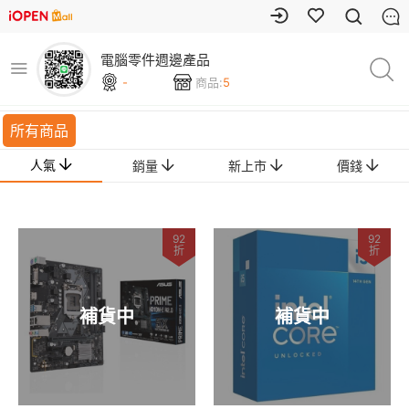
電腦零件週邊產品
-
商品:
5
所有商品
人氣
銷量
新上市
價錢
92
92
折
折
補貨中
補貨中