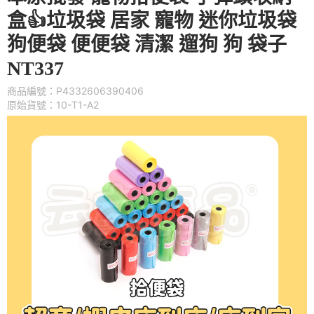
盒👍垃圾袋 居家 寵物 迷你垃圾袋
狗便袋 便便袋 清潔 遛狗 狗 袋子
NT337
商品編號：P4332606390406
原始貨號：10-T1-A2