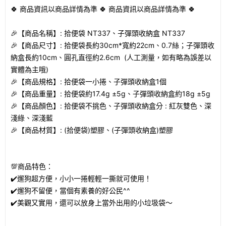
🍀
商品資訊以商品詳情為準
🍀
商品資訊以商品詳情為準
🍀
🎉
【商品名稱】
:
拾便袋
NT337
、子彈頭收納盒
NT337
🎉
【商品尺寸】
:
拾便袋長約
30cm*
寬約
22cm
、
0.7
絲；子彈頭收
納盒長約
10cm
、圓孔直徑約
2.6cm (
人工測量，如有略為誤差以
實體為主哦
)
🎉
【商品規格】
:
拾便袋一小捲、子彈頭收納盒
1
個
🎉
【商品重量】
:
拾便袋約
17.4g
±
5g
、子彈頭收納盒約
18g
±
5g
🎉
【商品顏色】
:
拾便袋不挑色、子彈頭收納盒分
:
紅灰雙色、深
淺綠、深淺藍
🎉
【商品材質】
: (
拾便袋
)
塑膠、
(
子彈頭收納盒
)
塑膠
💯
商品特色：
✔️
遛狗超方便，小小一捲輕輕一撕就可使用！
✔️
遛狗不留便，當個有素養的好公民
^^
✔️
美觀又實用，還可以放身上當外出用的小垃圾袋～