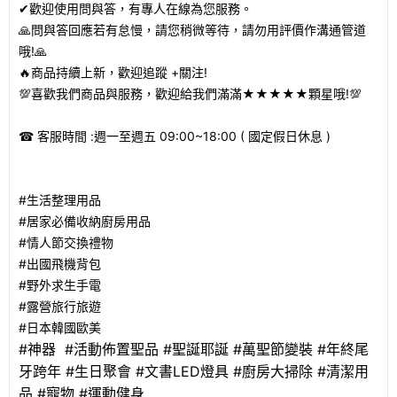
✔
歡迎使用問與答，有專人在線為您服務。
🙏
問與答回應若有怠慢，請您稍微等待，請勿用評價作溝通管道
哦
!🙏
🔥
商品持續上新，歡迎追蹤
+
關注
!
💯
喜歡我們商品與服務，歡迎給我們滿滿★★★★★顆星哦
!💯
☎
客服時間
:
週一至週五
09:00~18:00 (
國定假日休息
)
#
生活整理用品
#
居家必備收納廚房用品
#
情人節交換禮物
#
出國飛機背包
#
野外求生手電
#
露營旅行旅遊
#
日本韓國歐美
#
神器
#
活動佈置聖品
#
聖誕耶誕
#
萬聖節變裝
#
年終尾
牙跨年
#
生日聚會
#
文書
LED
燈具
#
廚房大掃除
#
清潔用
品
#
寵物
#
運動健身