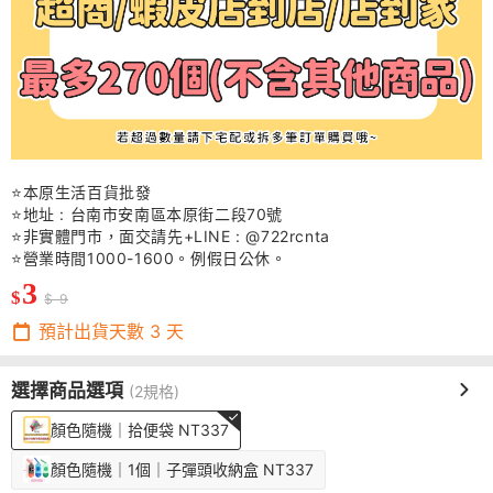
⭐
本原生活百貨批發
⭐
地址
:
台南市安南區本原街二段
70
號
⭐
非實體門市，面交請先
+LINE : @722rcnta
⭐
營業時間
1000-1600
。例假日公休。
3
$
$ 9
預計出貨天數
3
天
選擇商品選項
(2規格)
顏色隨機｜拾便袋 NT337
顏色隨機｜1個｜子彈頭收納盒 NT337