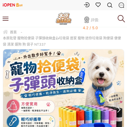
評價:
4.2 / 5.0
首頁
-
本原批發 寵物拾便袋 子彈頭收納盒👍垃圾袋 居家 寵物 迷你垃圾袋 狗便袋 便便
袋 清潔 遛狗 狗 袋子 NT337