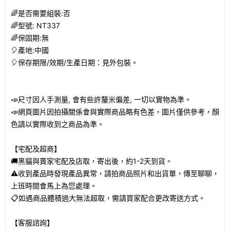
🌈
是否需要組裝
:
否
🌈
型號
: NT337
🌈
保固期
:
無
🎈
產地
:
中國
🎈
保存期限
/
效期
/
生產日期：見外包裝。
📣
尺寸因人手測量
,
會有些許釐米偏差
,
一切以實物為準。
📣
網頁圖片因拍攝關係會與實際商品略有色差，圖片僅供參考，顏
色請以實際收到之商品為準。
【宅配及超商】
🚚
黑貓與賣家宅配及店取，寄出後，約
1-2
天到貨。
⚠
收到產品時發現產品異常，請拍商品照片和出貨單，傳至聊聊，
上班時間會馬上為您處理。
📋
如遇商品體積過大無法超取，需請買家配合更改寄送方式。
【客服諮詢】