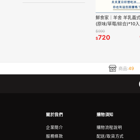
鮮食家｜羊舍 羊乳義
(原味/草莓/綜合)*10入
$990
720
$
商品:
49
關於我們
購物須知
企業簡介
購物流程說明
服務條款
配送/取貨方式