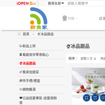
店
評價:
-
首頁
-
🍨冰品甜品
🍨冰品甜品
🥳新品上架
🍫看劇良伴零食點心
排序：
瀏覽人次
熱
🍨冰品甜品
🍖餐桌加道菜
🎁伴手禮/禮盒
🍲鍋物暖湯
❤️公益送愛專區-送愛捐物
資