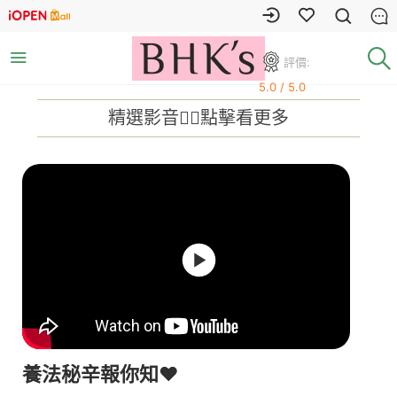
評價:
5.0 / 5.0
精選影音👍🏻點擊看更多
養法秘辛報你知❤