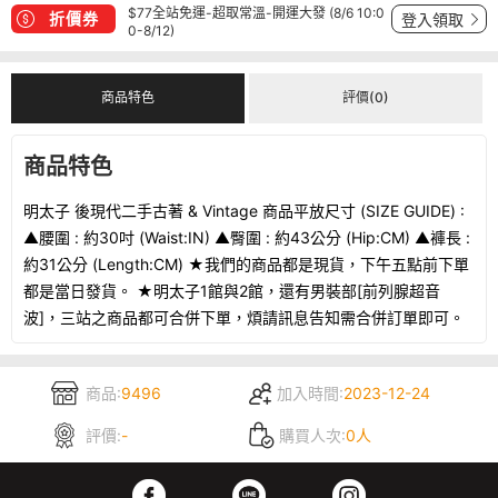
$77全站免運-超取常溫-開運大發 (8/6 10:0
折價券
登入領取
0-8/12)
商品特色
評價(0)
商品特色
明太子 後現代二手古著 & Vintage 商品平放尺寸 (SIZE GUIDE) :
▲腰圍 : 約30吋 (Waist:IN) ▲臀圍 : 約43公分 (Hip:CM) ▲褲長 :
約31公分 (Length:CM) ★我們的商品都是現貨，下午五點前下單
都是當日發貨。 ★明太子1館與2館，還有男裝部[前列腺超音
波]，三站之商品都可合併下單，煩請訊息告知需合併訂單即可。
商品:
9496
加入時間:
2023-12-24
評價:
-
購買人次:
0人