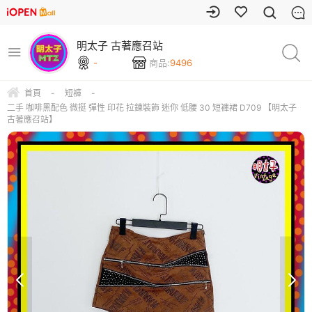
明太子 古著應召站
-
商品:
9496
首頁
-
短褲
-
二手 咖啡黑配色 微挺 彈性 印花 拉鍊裝飾 迷你 低腰 30 短褲裙 D709 【明太子
古著應召站】