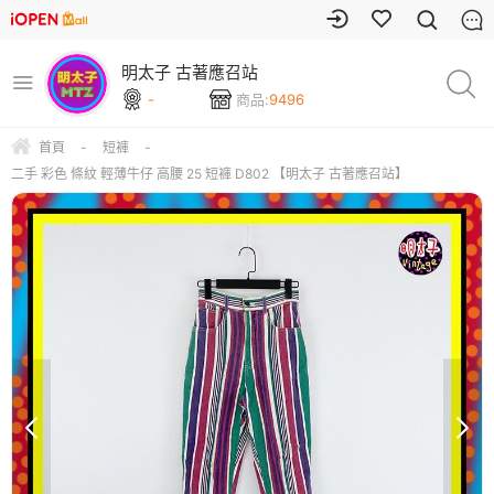
明太子 古著應召站
-
商品:
9496
首頁
-
短褲
-
二手 彩色 條紋 輕薄牛仔 高腰 25 短褲 D802 【明太子 古著應召站】