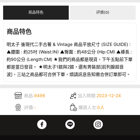
商品特色
評價(0)
商品特色
明太子 後現代二手古著 & Vintage 商品平放尺寸 (SIZE GUIDE) :
▲腰圍 : 約25吋 (Waist:IN) ▲臀圍 : 約48公分 (Hip:CM) ▲褲長 :
約90公分 (Length:CM) ★我們的商品都是現貨，下午五點前下單
都是當日發貨。 ★明太子1館與2館，還有男裝部[前列腺超音
波]，三站之商品都可合併下單，煩請訊息告知需合併訂單即可。
商品:
9496
加入時間:
2023-12-24
評價:
-
購買人次:
0人