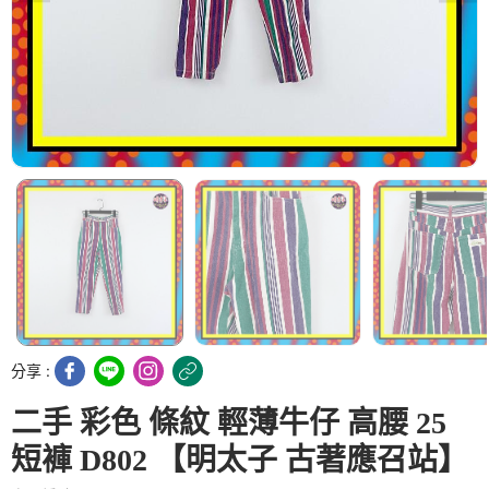
分享 :
二手 彩色 條紋 輕薄牛仔 高腰 25
短褲 D802 【明太子 古著應召站】