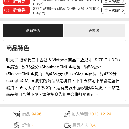
折價券
登入領取
0-8/6)
$77全站免運-超取常溫-開運大發 (8/6 10:0
折價券
登入領取
0-8/12)
商品特色
評價(0)
商品特色
明太子 後現代二手古著 & Vintage 商品平放尺寸 (SIZE GUIDE) :
▲肩寬 : 約36公分 (Shoulder:CM) ▲袖長 : 約58公分
(Sleeve:CM) ▲胸寬 : 約43公分 (Bust:CM) ▲衣長 : 約47公分
(Length:CM) ★我們的商品都是現貨，下午五點前下單都是當日
發貨。 ★明太子1館與3館，還有男裝部[前列腺超音波]，三站之
商品都可合併下單，煩請訊息告知需合併訂單即可。
商品:
9496
加入時間:
2023-12-24
評價:
-
購買人次:
0人