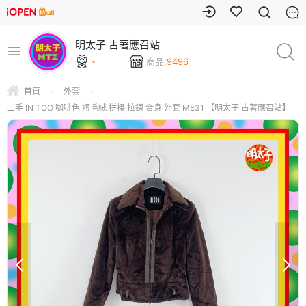
明太子 古著應召站
-
商品:
9496
首頁
-
外套
-
二手 IN TOO 咖啡色 短毛絨 拼接 拉鍊 合身 外套 ME31 【明太子 古著應召站】