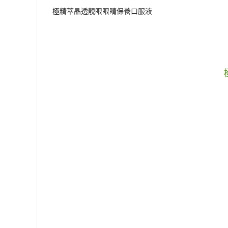
極精萃晶透靚眼眼睛保養口服液