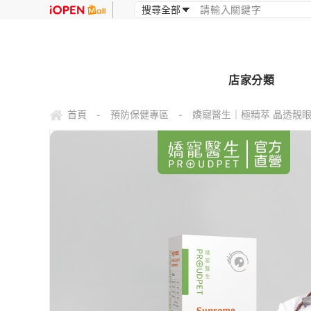
店家分類
首頁
預防保健專區
嬌寵醫生｜極精萃 晶透靚
-
-