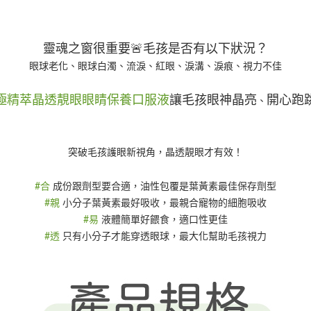
靈魂之窗很重要🚨毛孩是否有以下狀況？
眼球老化、眼球白濁、流淚、紅眼、淚溝、淚痕、視力不佳
極精萃晶透靚眼眼睛保養口服液
讓毛孩眼神晶亮
開心跑
、
突破毛孩護眼新視角，晶透靚眼才有效！
#合
成份跟劑型要合適，油性包覆是葉黃素最佳保存劑型
#親
小分子葉黃素最好吸收，最親合寵物的細胞吸收
#易
液體簡單好餵食，適口性更佳
#透
只有小分子才能穿透眼球，最大化幫助毛孩視力