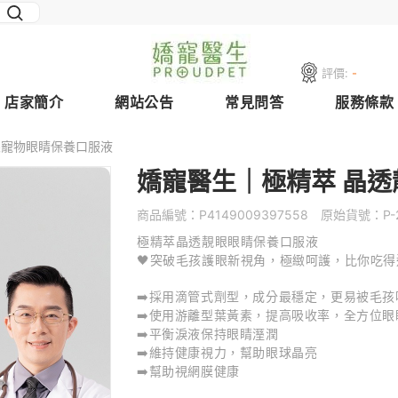
評價:
-
店家簡介
網站公告
常見問答
服務條款
眼寵物眼睛保養口服液
嬌寵醫生｜極精萃 晶
商品編號：
P4149009397558
原始貨號：
P-
極精萃晶透靚眼眼睛保養口服液
🖤突破毛孩護眼新視角，極緻呵護，比你吃得
➡️採用滴管式劑型，成分最穩定，更易被毛孩
➡️使用游離型葉黃素，提高吸收率，全方位眼
➡️平衡淚液保持眼睛溼潤
➡️維持健康視力，幫助眼球晶亮
➡️幫助視網膜健康