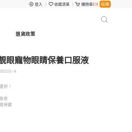
結帳
登入
收藏清單
購物車(
0
)
退貨政策
透靚眼寵物眼睛保養口服液
2E005-A
還好！
吸收
睛保健