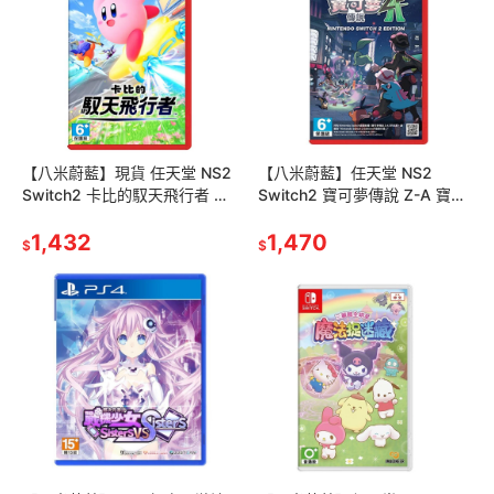
【八米蔚藍】現貨 任天堂 NS2
【八米蔚藍】任天堂 NS2
Switch2 卡比的馭天飛行者 卡
Switch2 寶可夢傳說 Z-A 寶可
比大亂鬥 卡比賽車 星之卡比 卡
夢傳說ZA 寶可夢ZA 寶可夢AZ
比之星 中文版
1,432
中文版
1,470
$
$