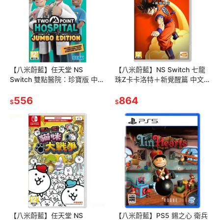
【八米蔚藍】任天堂 NS
【八米蔚藍】NS Switch 七龍
Switch 雙點醫院：珍寶版 中文
珠Z卡卡洛特＋新覺醒篇 中文
版
版
556
864
$
$
【八米蔚藍】任天堂 NS
【八米蔚藍】PS5 錫之心 衛兵