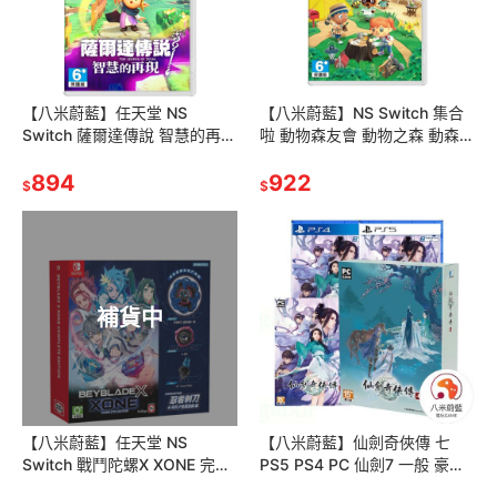
【八米蔚藍】任天堂 NS
【八米蔚藍】NS Switch 集合
Switch 薩爾達傳說 智慧的再現
啦 動物森友會 動物之森 動森
中文版
中文版
894
922
$
$
補貨中
【八米蔚藍】任天堂 NS
【八米蔚藍】仙劍奇俠傳 七
Switch 戰鬥陀螺X XONE 完整
PS5 PS4 PC 仙劍7 一般 豪華
版 中文版
中文版