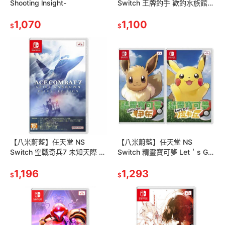
Shooting lnsight-
Switch 王牌釣手 歡釣水族館
一般版 中文版
1,070
1,100
$
$
【八米蔚藍】任天堂 NS
【八米蔚藍】任天堂 NS
Switch 空戰奇兵7 未知天際 豪
Switch 精靈寶可夢 Let＇s Go!
華版 中文版
皮卡丘 Lets Go! 伊布 中文版
1,196
1,293
$
$