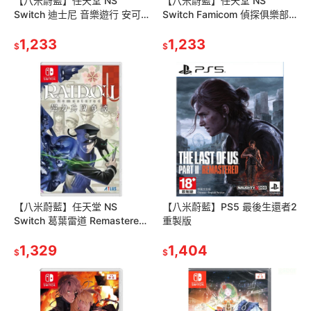
【八米蔚藍】任天堂 NS
【八米蔚藍】任天堂 NS
Switch 迪士尼 音樂遊行 安可
Switch Famicom 偵探俱樂部
版 中文版
笑臉男 EMIO 少女連環殺人事
1,233
件 中文版
1,233
$
$
【八米蔚藍】任天堂 NS
【八米蔚藍】PS5 最後生還者2
Switch 葛葉雷道 Remastered:
重製版
超力兵團奇譚 中文版
1,329
1,404
$
$