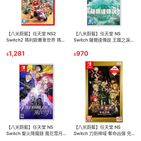
【八米蔚藍】任天堂 NS2
【八米蔚藍】任天堂 NS
Switch2 瑪利歐賽車世界 瑪車
Switch 薩爾達傳說 王國之淚
9 賽車9 中文版
中文版曠野之息2 續篇
1,281
970
$
$
【八米蔚藍】任天堂 NS
【八米蔚藍】任天堂 NS
Switch 聖火降魔錄 風花雪月
Switch 刀劍神域 奪命凶彈 完
FIRE EMBLEM THREE 中文版
全版 中文版