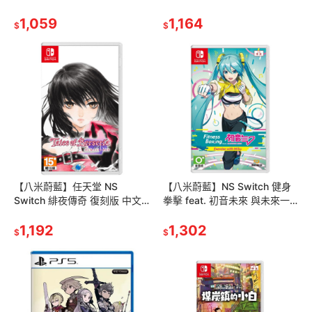
士健身 米奇 健身拳擊 減重拳擊
1,059
中文版【退/換貨注意事
1,164
$
$
【八米蔚藍】任天堂 NS
【八米蔚藍】NS Switch 健身
Switch 緋夜傳奇 復刻版 中文
拳擊 feat. 初音未來 與未來一
版
起鍛鍊 中文版
1,192
1,302
$
$