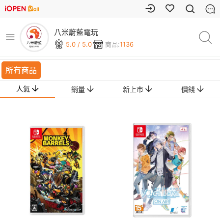
八米蔚藍電玩
5.0 / 5.0
商品:
1136
所有商品
人氣
銷量
新上市
價錢