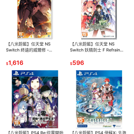
【八米蔚藍】任天堂 NS
【八米蔚藍】任天堂 NS
Switch 終遠的威爾修 -
Switch 妖精劍士 F Refrain
ErroR:salvation 中文版
Chord 中文版一般版
1,616
596
$
$
【八米蔚藍】PS4 Re:從零開始
【八米蔚藍】PS4 伊蘇X: 北海