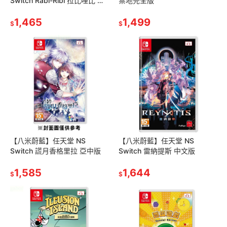
Switch Rabi-Ribi 拉比哩比 白
禁地完全版
金版 中文版
1,465
1,499
$
$
【八米蔚藍】任天堂 NS
【八米蔚藍】任天堂 NS
Switch 謊月香格里拉 亞中版
Switch 雷納提斯 中文版
1,585
1,644
$
$