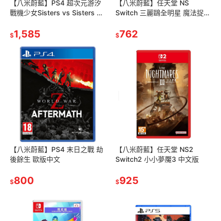
【八米蔚藍】PS4 超次元游汐
【八米蔚藍】任天堂 NS
戰機少女Sisters vs Sisters 中
Switch 三麗鷗全明星 魔法捉迷
文一般版 (無首批特典)
藏 中文版
1,585
762
$
$
【八米蔚藍】PS4 末日之戰 劫
【八米蔚藍】任天堂 NS2
後餘生 歐版中文
Switch2 小小夢魘3 中文版
800
925
$
$