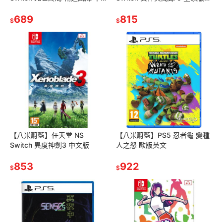
文版
P5R 中文版
689
815
$
$
【八米蔚藍】任天堂 NS
【八米蔚藍】PS5 忍者龜 變種
Switch 異度神劍3 中文版
人之怒 歐版英文
853
922
$
$