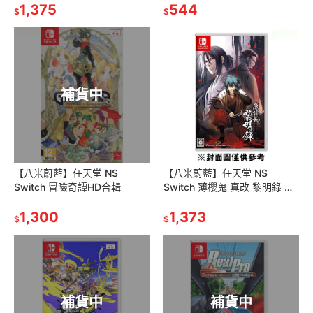
1,375
544
$
$
補貨中
【八米蔚藍】任天堂 NS
【八米蔚藍】任天堂 NS
Switch 冒險奇譚HD合輯
Switch 薄櫻鬼 真改 黎明錄 中
文版一般版
1,300
1,373
$
$
補貨中
補貨中