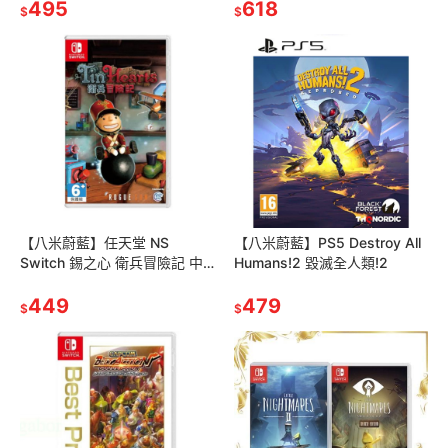
495
618
$
$
【八米蔚藍】任天堂 NS
【八米蔚藍】PS5 Destroy All
Switch 錫之心 衛兵冒險記 中
Humans!2 毀滅全人類!2
文版
449
479
$
$