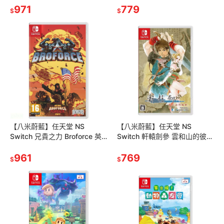
971
779
$
$
【八米蔚藍】任天堂 NS
【八米蔚藍】任天堂 NS
Switch 兄貴之力 Broforce 英
Switch 軒轅劍參 雲和山的彼端
日文
中文版 一般版 完全版
961
769
$
$