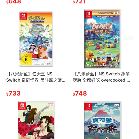
648
721
$
$
【八米蔚藍】任天堂 NS
【八米蔚藍】NS Switch 胡鬧
Switch 奇奇怪界 黑斗篷之謎
廚房 全都好吃 overcooked 煮
中文版
過頭1+2 中文版
733
748
$
$