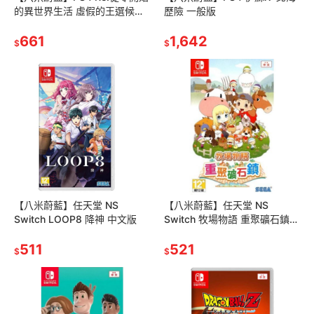
的異世界生活 虛假的王選候補
歷險 一般版
亞中版
661
1,642
$
$
【八米蔚藍】任天堂 NS
【八米蔚藍】任天堂 NS
Switch LOOP8 降神 中文版
Switch 牧場物語 重聚礦石鎮
中文版
511
521
$
$