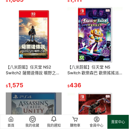
$
$
【八米蔚藍】任天堂 NS2
【八米蔚藍】任天堂 NS
Switch2 薩爾達傳說 曠野之息
Switch 歡樂森巴 歡樂搖搖派對
Edition 中文版
Samba de Amigo 中文版
1,575
436
$
$
補貨中
賣家中心
首頁
我的收藏
我的通知
購物車
會員中心