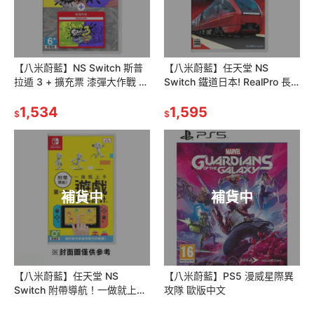
【八米蔚藍】NS Switch 斯普
【八米蔚藍】任天堂 NS
拉遁 3 + 擴充票 漆彈大作戰 中
Switch 鐵道日本! RealPro 長
文版
途駕駛！特快列車 近畿日本鐵
1,534
道 純日版
1,595
$
$
補貨中
補貨中
【八米蔚藍】任天堂 NS
【八米蔚藍】PS5 漫威星際異
Switch 附帶導航！一做就上手
攻隊 歐版中文
第一次的遊戲程式設計 亞中版