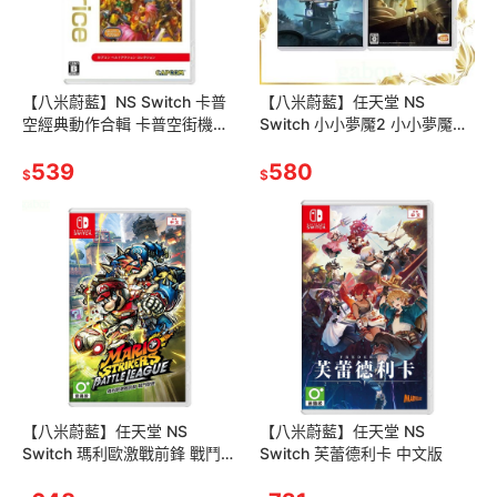
【八米蔚藍】NS Switch 卡普
【八米蔚藍】任天堂 NS
空經典動作合輯 卡普空街機合
Switch 小小夢魘2 小小夢魘
輯 中文版
1+2 小小夢魘 完整 中文版
539
580
$
$
【八米蔚藍】任天堂 NS
【八米蔚藍】任天堂 NS
Switch 瑪利歐激戰前鋒 戰鬥聯
Switch 芙蕾德利卡 中文版
賽 亞中版