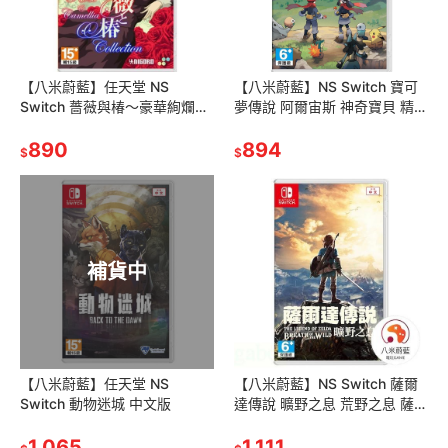
【八米蔚藍】任天堂 NS
【八米蔚藍】NS Switch 寶可
Switch 薔薇與椿～豪華絢爛版
夢傳說 阿爾宙斯 神奇寶貝 精靈
～ 中文版
寶可夢 中文版
890
894
$
$
補貨中
【八米蔚藍】任天堂 NS
【八米蔚藍】NS Switch 薩爾
Switch 動物迷城 中文版
達傳說 曠野之息 荒野之息 薩爾
達曠野之息 擴充票 中文版
1,065
1,111