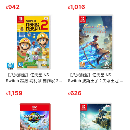
戰場 中文版
942
1,016
$
$
【八米蔚藍】任天堂 NS
【八米蔚藍】任天堂 NS
Switch 超級 瑪利歐 創作家 2
Switch 波斯王子：失落王冠 中
Super Mario Maker 2 中文版
文版
1,159
626
$
$