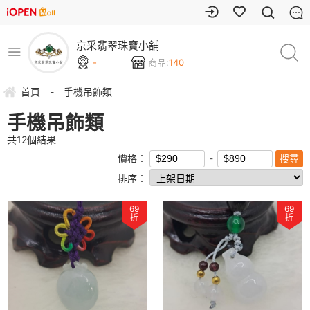
京采翡翠珠寶小舖
-
商品:
140
首頁
-
手機吊飾類
手機吊飾類
共
12
個結果
價格：
排序：
69
69
折
折