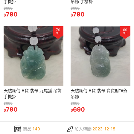
手機掛
吊飾 手機掛
$990
$990
790
790
$
$
79
69
折
折
天然緬甸 A貨 翡翠 九尾狐 吊飾
天然緬甸 A貨 翡翠 寶寶財神爺
手機掛
吊飾
$990
$990
790
690
$
$
商品:
140
加入時間:
2023-12-18