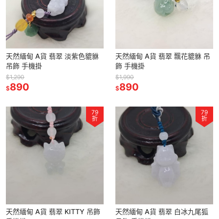
天然緬甸 A貨 翡翠 淡紫色貔貅
天然緬甸 A貨 翡翠 飄花貔貅 吊
吊飾 手機掛
飾 手機掛
$1,290
$1,990
890
890
$
$
79
79
折
折
天然緬甸 A貨 翡翠 KITTY 吊飾
天然緬甸 A貨 翡翠 白冰九尾狐