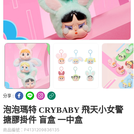
分享 :
泡泡瑪特 CRYBABY 飛天小女警
搪膠掛件 盲盒 一中盒
商品編號：P4131209836135