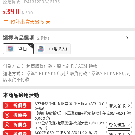
原始貨號：P4131209836135
390
$
$ 590
預計出貨天數
5
天
選擇商品選項
(2規格)
單抽
一中盒(6入)
付款方式：
超商取貨付款 / 線上刷卡 / ATM 轉帳
運送方式：
常溫7-ELEVEN店到店取貨付款 / 常溫7-ELEVEN店到
店取貨不付款
本商品適用活動
$77全站免運-超取常溫-平日限定 (8/3 10:0
折價券
登入領取
0-8/6)
【適用點數折抵】下單滿$99+折20點贈中美式(8/1-8/31 限1
折價券
0,000份)
$77全站免運-超取常溫-開運大發 (8/6 10:0
折價券
登入領取
0-8/12)
$999折$50-開運大發(8/6 11:00-8/12)
折價券
登入領取