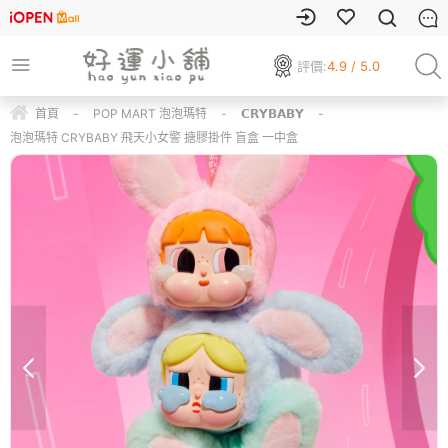
評價:
4.9 / 5.0
首頁
-
POP MART 泡泡瑪特
-
𝗖𝗥𝗬𝗕𝗔𝗕𝗬
-
泡泡瑪特 CRYBABY 飛天小女警 搪膠掛件 盲盒 一中盒