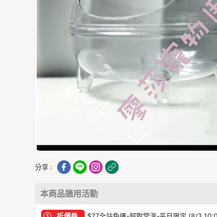
分享 :
本商品適用活動
折價券
$77全站免運-超取常溫-平日限定 (8/3 10: