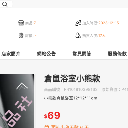
商品:
7
加入時間:
2023-12-15
評價:
-
購買人次:
17人
店家簡介
網站公告
常見問答
服務條款
倉鼠浴室小熊款
商品編號：
P4101810398162
原始貨號：
P4
小熊款倉鼠浴室12*12*11cm
69
$
預計出貨天數
6
天