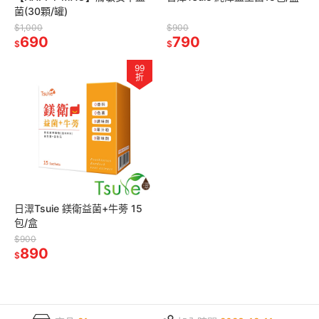
菌(30顆/罐)
$1,000
$900
690
790
$
$
99
折
日濢Tsuie 鎂衛益菌+牛蒡 15
包/盒
$900
890
$