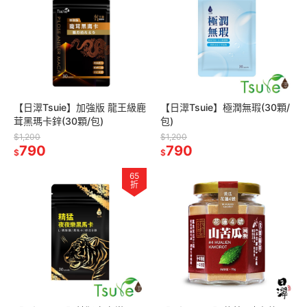
【日濢Tsuie】加強版 龍王級鹿
【日濢Tsuie】極潤無瑕(30顆/
茸黑瑪卡鋅(30顆/包)
包)
$1,200
$1,200
790
790
$
$
65
折