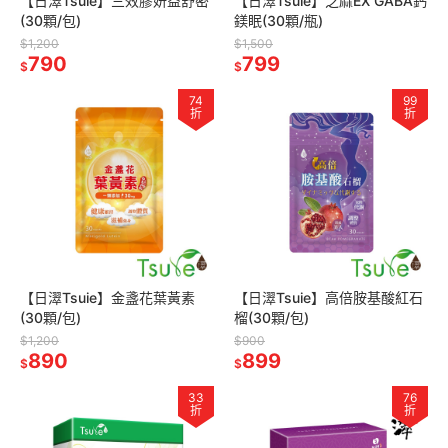
【日濢Tsuie】三效膠妍益舒密
【日濢Tsuie】芝麻EX GABA鈣
(30顆/包)
鎂眠(30顆/瓶)
$1,200
$1,500
790
799
$
$
74
99
折
折
【日濢Tsuie】金盞花葉黃素
【日濢Tsuie】高倍胺基酸紅石
(30顆/包)
榴(30顆/包)
$1,200
$900
890
899
$
$
33
76
折
折