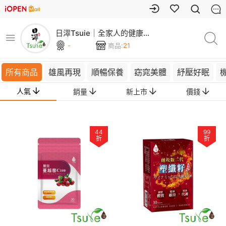
日濢Tsuie｜全家人的健康管
家
-
商品:
21
所有商品
雄風再現
順暢保養
窈窕美體
紓壓好眠
人氣
銷量
新上市
價錢
44
99
折
折