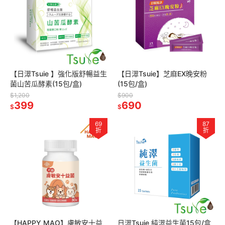
【日濢Tsuie 】強化版舒暢益生
【日濢Tsuie】芝麻EX晚安粉
菌山苦瓜酵素(15包/盒)
(15包/盒)
$1,200
$900
399
690
$
$
69
87
折
折
【HAPPY MAO】膚敏安十益
日濢Tsuie 純濢益生菌15包/盒