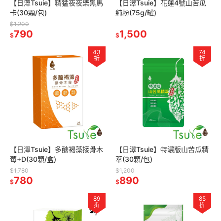
【日濢Tsuie】精猛夜夜樂黑馬
【日濢Tsuie】花蓮4號山苦瓜
卡(30顆/包)
純粉(75g/罐)
$1,200
790
1,500
$
$
43
74
折
折
【日濢Tsuie】多醣褐藻接骨木
【日濢Tsuie】特濃版山苦瓜精
莓+D(30顆/盒)
萃(30顆/包)
$1,780
$1,200
780
890
$
$
89
85
折
折