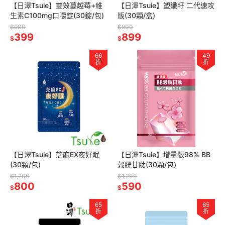
【日濢Tsuie】雙效蔓越莓+維
【日濢Tsuie】塑纖籽 二代速攻
生素C100mg口嚼錠(30錠/包)
版(30顆/盒)
$900
$900
399
899
$
$
66
49
折
折
【日濢Tsuie】芝麻EX夜好眠
【日濢Tsuie】增量版98% BB
(30顆/包)
榖胱甘肽(30顆/包)
$1,200
$1,200
800
590
$
$
65
65
折
折