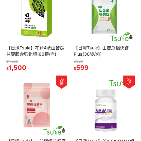
【日濢Tsuie】花蓮4號山苦瓜
【日濢Tsuie】山苦瓜暢快錠
益康膠囊強化版(60顆/盒)
Plus(30錠/包)
$1,680
$699
1,500
599
$
$
65
53
折
折