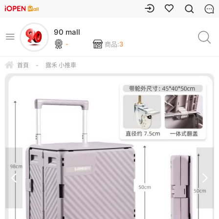
90 mall
-
商品:
3
首頁
-
露禾 小推車