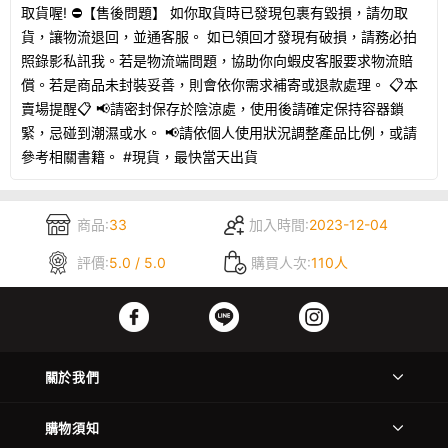
取貨喔! ⛔【售後問題】 如你取貨時已發現包裹有毀損，請勿取
貨，讓物流退回，並通客服。 如已領回才發現有破損，請務必拍
照錄影私訊我。若是物流端問題，協助你向蝦皮客服要求物流賠
償。若是商品未封裝妥善，則會依你需求補寄或退款處理。 📋本
賣場提醒📋 📢請密封保存於陰涼處，使用後請確定保持容器鎖
緊，忌碰到潮濕或水。 📢請依個人使用狀況調整產品比例，或請
參考相關書籍。 #現貨，最快當天出貨
商品:
33
加入時間:
2023-12-04
評價:
5.0 / 5.0
購買人次:
110人
關於我們
購物須知