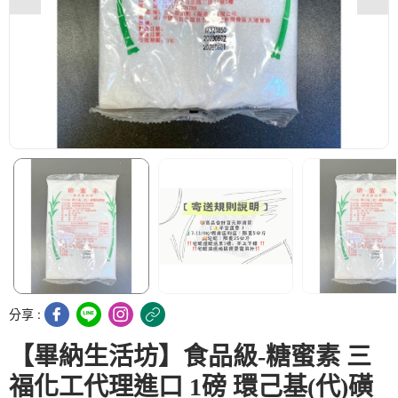
分享 :
【畢納生活坊】食品級-糖蜜素 三
福化工代理進口 1磅 環己基(代)磺