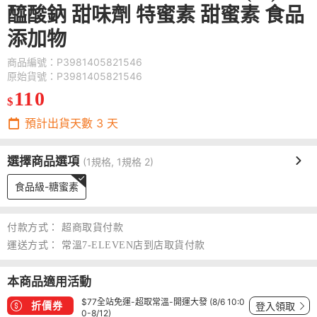
醯酸鈉 甜味劑 特蜜素 甜蜜素 食品
添加物
商品編號：P3981405821546
原始貨號：P3981405821546
110
$
預計出貨天數
3
天
選擇商品選項
(1規格, 1規格 2)
食品級-糖蜜素
付款方式：
超商取貨付款
運送方式：
常溫7-ELEVEN店到店取貨付款
本商品適用活動
$77全站免運-超取常溫-開運大發 (8/6 10:0
折價券
登入領取
0-8/12)