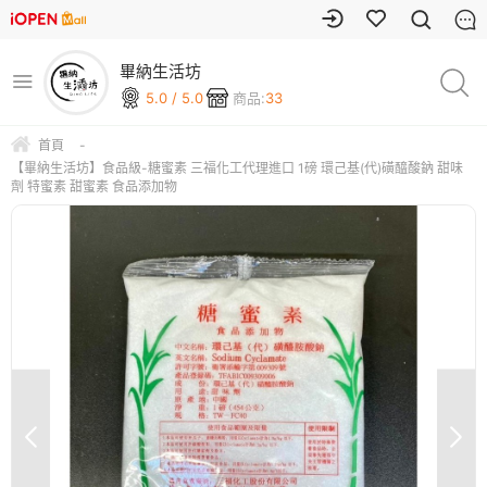
畢納生活坊
5.0 / 5.0
商品:
33
首頁
-
【畢納生活坊】食品級-糖蜜素 三福化工代理進口 1磅 環己基(代)磺醯酸鈉 甜味
劑 特蜜素 甜蜜素 食品添加物