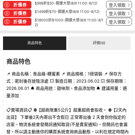
$999折$50-開運大發(8/6 11:00-8/12)
折價券
登入領取
$1499折$70-開運大發(8/6 11:00-8/12)
折價券
登入領取
$18000折$1000-開運大發(8/6 11:00-8/1
折價券
登入領取
2)
商品特色
評價(0)
商品特色
📌 商品名稱：食品級-糖蜜素 📌 商品規格：1磅袋裝 📌 保存方
式：密封後存放陰涼處 💥 製造日期：2023.06.02 💥 保存期限：
2026.06.01 🔔 商品用途：甜味劑、食品添加物 🔔 建議用量：適
量添加
📋賣場資訊📋 ⛔【超商限重5公斤】超重超商會拒收。 ⛔【2天內
出貨】 下單後2天內寄出不含假日 正常寄出後 2 天會到你指定的
店家，物流系統會發簡訊通知取貨(不是賣家通知)，但簡訊也會漏
發，所以請主動進你的購買系統查詢商品動態，以利在規定時間內