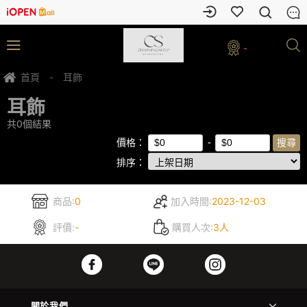
-
首頁
-
耳飾
耳飾
共
0
個結果
價格：
排序：
商品:
0
加入時間:
2023-12-03
評價:
-
購買人次:
3人
關於我們