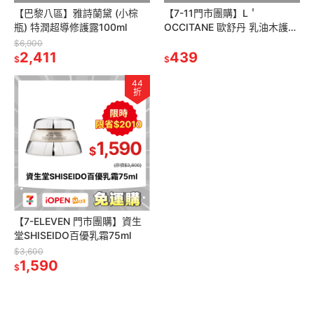
【巴黎八區】雅詩蘭黛 (小棕
【7-11門市團購】L＇
瓶) 特潤超導修護露100ml
OCCITANE 歐舒丹 乳油木護手
霜 30ml 兩件組
$6,900
2,411
439
$
$
44
折
【7-ELEVEN 門市團購】資生
堂SHISEIDO百優乳霜75ml
$3,600
1,590
$