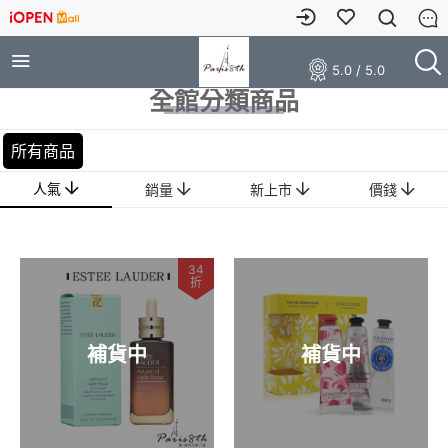
5.0 / 5.0
全館分類商品
所有商品
人氣
銷量
新上市
價錢
34
折
補貨中
補貨中