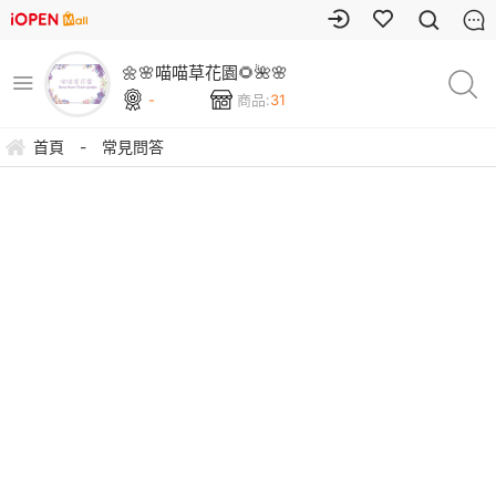
🌼🌸喵喵草花園🌻🌺🌸
-
商品:
31
首頁
-
常見問答