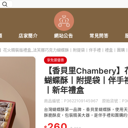
類
店家簡介
網站公告
常見問答
ery】花火精裝版禮盒_法芙娜巧克力蝴蝶酥丨附提袋丨伴手禮丨禮盒丨團購
享免運優惠
【香貝里Chambery
蝴蝶酥丨附提袋丨伴手
丨新年禮盒
商品編號：
P3622109145967
原始貨號：
P3
台灣蝴蝶酥第一品牌 - 香貝里蝴蝶酥，使用
酥脆酥皮，包裝精美大器，是伴手禮和團購的
260
$