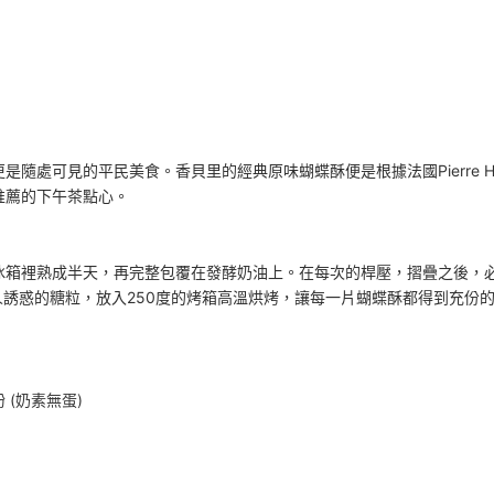
隨處可見的平民美食。香貝里的經典原味蝴蝶酥便是根據法國Pierre 
推薦的下午茶點心。
冰箱裡熟成半天，再完整包覆在發酵奶油上。在每次的桿壓，摺疊之後，必
人誘惑的糖粒，放入250度的烤箱高溫烘烤，讓每一片蝴蝶酥都得到充份
(奶素無蛋)