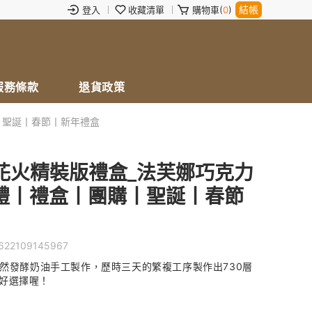
結帳
登入
收藏清單
購物車(
0
)
服務條款
退貨政策
丨聖誕丨春節丨新年禮盒
】花火精裝版禮盒_法芙娜巧克力
禮丨禮盒丨團購丨聖誕丨春節
622109145967
天然發酵奶油手工製作，歷時三天的繁複工序製作出730層
好選擇喔！