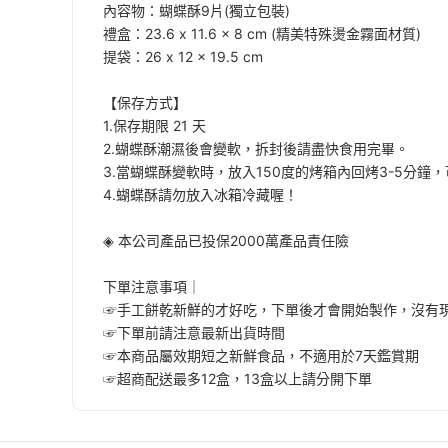
內容物：蝴蝶酥9片(獨立包裝)
禮盒：23.6 x 11.6 x 8 cm (精美特殊燙金霧面材質)
提袋：26 x 12 x 19.5 cm
【保存方式】
1.保存期限 21 天
2.蝴蝶酥潮濕後會變軟，拆封後請盡快食用完畢。
3.當蝴蝶酥變軟時，放入150度的烤箱內回烤3-5分
4.蝴蝶酥請勿放入冰箱冷藏喔！
◈ 本公司產品已投保2000萬產品責任險
下單注意事項｜
☞手工餅乾新鮮的才好吃，下單後才會開始製作，沒有
☞下單前請注意最新出貨時間
☞本商品屬效期短之新鮮食品，不適用於7天鑑賞期
☞超商配送最多12盒，13盒以上請分開下單