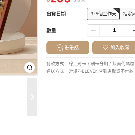
$ 290
出貨日期
3-5個工作天
指定
數量
敲敲話
加入收藏
付款方式：
線上刷卡 / 刷卡分期 / 超商代碼繳費
運送方式：
常溫7-ELEVEN店到店取貨不付款 