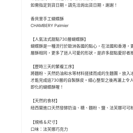
如需指定到貨日期，請先洽詢出貨日期，謝謝！
香貝里手工蝴蝶酥
CHAMBERY Palmier
【人氣法式甜點730層蝴蝶酥】
蝴蝶酥是一種流行於歐洲各國的點心，在法國和香港，更是
層酥相同，更多了迷人可愛的形狀，是許多甜點愛好者
【歷時三天的繁複工序】
將麵粉、天然奶油和水等材料搓揉而成的生麵團，放入
才能完成這730層的自製酥皮。細心整型之後再灑上令
即化的蝴蝶酥喔！
【天然的食材】
紐西蘭進口天然發酵奶油、糖、麵粉、鹽、法芙娜可可粉 
【規格＆尺寸】
口味：法芙娜巧克力