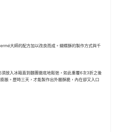
Hermé大師的配方加以改良而成。蝴蝶酥的製作方式與千
須放入冰箱直到麵團徹底地鬆弛，如此重覆6次3折之後
的膨脹。歷時三天，才能製作出外層酥脆，內在卻又入口