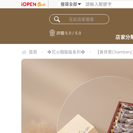
評價:
5.0 / 5.0
店家分
首頁
❖花火精裝版系列❖
【香貝里Chamb
-
-