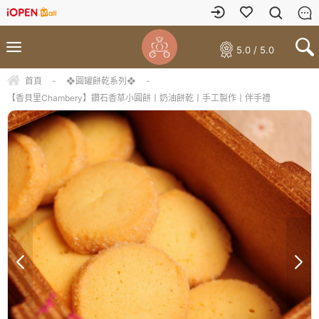
5.0 / 5.0
首頁
-
❖圓罐餅乾系列❖
-
【香貝里Chambery】鑽石香草小圓餅丨奶油餅乾丨手工製作丨伴手禮