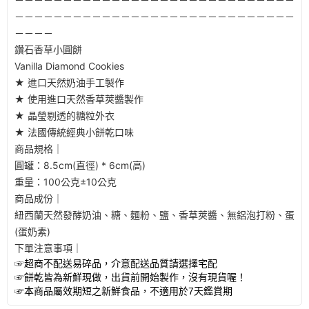
－－－－－－－－－－－－－－－－－－－－－－－－－－－－－
－－－－
鑽石香草小圓餅
Vanilla Diamond Cookies
★ 進口天然奶油手工製作
★ 使用進口天然香草莢醬製作
★ 晶瑩剔透的糖粒外衣
★ 法國傳統經典小餅乾口味
商品規格｜
圓罐：8.5cm(直徑) * 6cm(高)
重量：100公克±10公克
商品成份｜
紐西蘭天然發酵奶油、糖、麵粉、鹽、香草莢醬、無鋁泡打粉、蛋
(蛋奶素)
下單注意事項｜
☞超商不配送易碎品，介意配送品質請選擇宅配
☞餅乾皆為新鮮現做，出貨前開始製作，沒有現貨喔！
☞本商品屬效期短之新鮮食品，不適用於7天鑑賞期