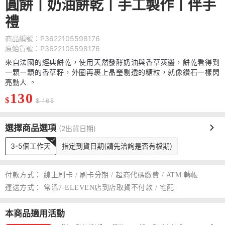
圓餅丨奶油餅乾丨手工製作丨伴手
禮
商品編號：P3622105598176
原始貨號：P3622105598176
來自法國的經典餅乾，使用天然發酵奶油與香草莢醬，餅乾看得到
一顆一顆的香草籽，外圈再裹上晶瑩剔透的糖粒，就像鑽石一樣閃
亮動人 。
130
$
$ 165
選擇商品選項
(2出貨日期)
3-5個工作天
指定到貨日期(請先洽詢是否有檔期)
付款方式：
線上刷卡 / 刷卡分期 / 超商代碼繳費 / ATM 轉帳
運送方式：
常溫7-ELEVEN店到店取貨不付款 / 宅配
本商品適用活動