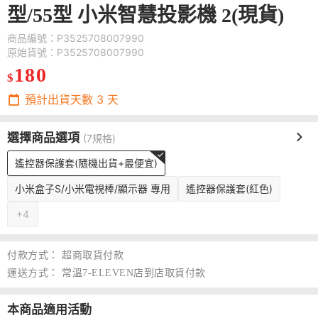
型/55型 小米智慧投影機 2(現貨)
商品編號：P3525708007990
原始貨號：P3525708007990
180
$
預計出貨天數
3
天
選擇商品選項
(7規格)
遙控器保護套(隨機出貨+最便宜)
小米盒子S/小米電視棒/顯示器 專用
遙控器保護套(紅色)
+4
付款方式：
超商取貨付款
運送方式：
常溫7-ELEVEN店到店取貨付款
本商品適用活動