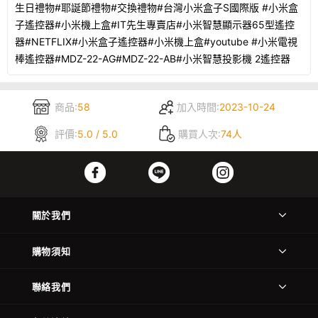
生日禮物#耶誕節禮物#交換禮物#台灣小米盒子S國際版 #小米盒
子遙控器#小米機上盒#IT先生專賣店#小米智慧顯示器65型遙控
器#NETFLIX#小米盒子遙控器#小米機上盒#youtube #小米電視
棒遙控器#MDZ-22-AG#MDZ-22-AB#小米智慧投影機 2遙控器
商品:
58
加入時間:
2023-10-24
評價:
5.0 / 5.0
購買人次:
74人
關於我們
購物須知
聯絡我們