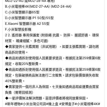
MDZ-22-AG 或MDZ-28-AA 專用)
B.小米電視棒4K(MDZ-27-AA) (MDZ-24-AA)
C.小米智慧顯示器65型
D.小米智慧顯示器 P1 50型/55型
E.Xiaomi 智慧顯示器 A2 55型
F.小米智慧投影機
2 2. 遙控器 專用保護套 (附掛繩 抗震、 防摔、 握感舒適、 環保
材質、 親膚細膩、 多色可選)
◆賣家提供七天鑑賞期（非試用期），如要主張鑑賞期，請勿將
商品拆封使用。
◆商品如遇拆封使用個人因素要求退貨，根據民法第259條第6款
規定，收取20%整新費。
◆商品如遇拆封使用個人因素要求退貨，根據民法第259條第6款
規定，包裝破損商品無法進行二次販售，請求包裝價值損失收取
40%整新費。
◆賣家提供一個月非人為保固，七天後如遇商品瑕疵運費由買家
負擔（需寄回檢測）
◆一星評價無法解決問題，惡意評價者將視同放棄保固。
#新年禮物#小米台灣公司貨#機上盒 #安博盒子#小米電視棒4K#