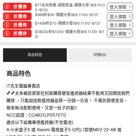
$77全站免運-超取常溫-開運大發 (8/6 10:0
折價券
登入領取
0-8/12)
$999折$50-開運大發(8/6 11:00-8/12)
折價券
登入領取
$1499折$70-開運大發(8/6 11:00-8/12)
折價券
登入領取
$18000折$1000-開運大發(8/6 11:00-8/1
折價券
登入領取
2)
商品特色
評價(0)
商品特色
IT先生電腦專賣店
💕💕太多蝦皮買家在別家購買便宜遙控器結果不能用又回頭找我們
購買 ，只能說這款遙控器品質一分錢一分貨， 千萬別買便宜貨，
根本無法配對使用，又受一肚子的氣!!
NCC認證：CCAR21LP0570T0
適合以下設備專用遙控器(不含電池)
A.小米盒子S 或 Xiaomi 電視盒子S (2代) (型號MDZ-22-AB 或