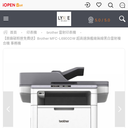
5.0 / 5.0
首頁
-
印表機
-
brother 雷射印表機
-
【原廠碳粉匣免費送】Brother MFC-L6900DW 超高速旗艦級無線黑白雷射複
合機 事務機