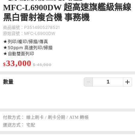
MFC-L6900DW 超高速旗艦級無線
黑白雷射複合機 事務機
商品編號：P3514905278521
原始貨號：MFC-L6900DW
★列印/複印/掃描/傳真
★50ppm 高速列印/掃描
★自動雙面列印
33,000
$
$ 45,900
數量
付款方式：
線上刷卡 / 刷卡分期 / ATM 轉帳
運送方式：
宅配