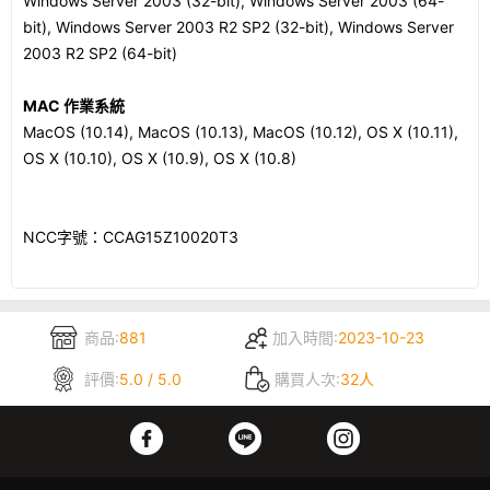
Windows Server 2003 (32-bit), Windows Server 2003 (64-
bit), Windows Server 2003 R2 SP2 (32-bit), Windows Server
2003 R2 SP2 (64-bit)
MAC 作業系統
MacOS (10.14), MacOS (10.13), MacOS (10.12), OS X (10.11),
OS X (10.10), OS X (10.9), OS X (10.8)
NCC字號：CCAG15Z10020T3
商品:
881
加入時間:
2023-10-23
評價:
5.0 / 5.0
購買人次:
32人