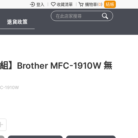
結帳
登入
收藏清單
購物車(
0
)
退貨政策
rother MFC-1910W 無
C-1910W