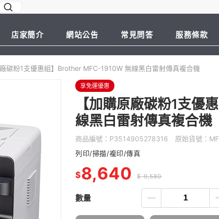
店家簡介
網站公告
常見問答
服務條款
碳粉1支優惠組】Brother MFC-1910W 無線黑白雷射傳真複合機
享免運優惠
【加購原廠碳粉1支優惠組】B
線黑白雷射傳真複合機
商品編號：
P3514905278316
原始貨號：
MF
列印/掃描/複印/傳真
8,640
$
$ 9,580
數量