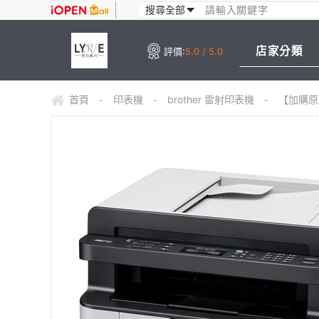
店家分類
評價:
5.0 / 5.0
首頁
印表機
brother 雷射印表機
【加購原廠
-
-
-