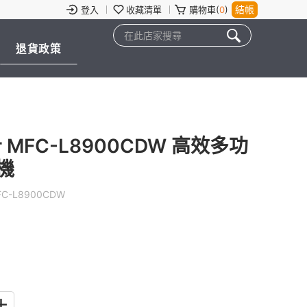
結帳
登入
收藏清單
購物車(
0
)
退貨政策
 MFC-L8900CDW 高效多功
機
FC-L8900CDW