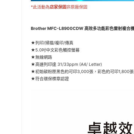
*此活動為
店家保固
非原廠保固
Brother MFC-L8900CDW 高效多功能彩色雷射複合
★列印/掃描/複印/傳真
★5.0吋中文彩色觸控螢幕
★無線網路
★高速列印達 31/33ppm (A4/ Letter)
★初始碳粉匣黑色約可印3,000張，彩色約可印1,800張
★符合環保標章認證