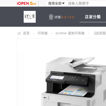
店家分類
評價:
5.0 / 5.0
首頁
印表機
brother 雷射印表機
【送原廠碳
-
-
-