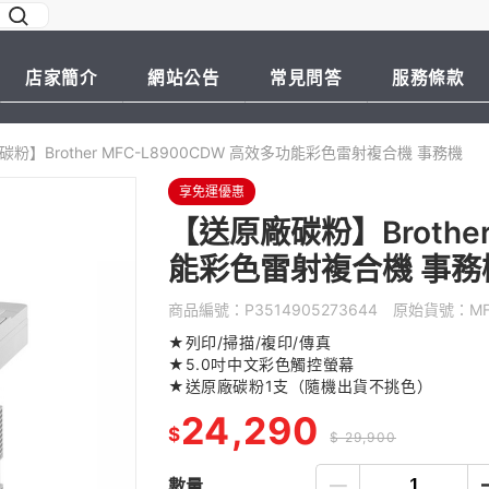
店家簡介
網站公告
常見問答
服務條款
粉】Brother MFC-L8900CDW 高效多功能彩色雷射複合機 事務機
享免運優惠
【送原廠碳粉】Brother
能彩色雷射複合機 事務
商品編號：
P3514905273644
原始貨號：
M
★列印/掃描/複印/傳真
★5.0吋中文彩色觸控螢幕
★送原廠碳粉1支（隨機出貨不挑色）
24,290
$
$ 29,900
數量