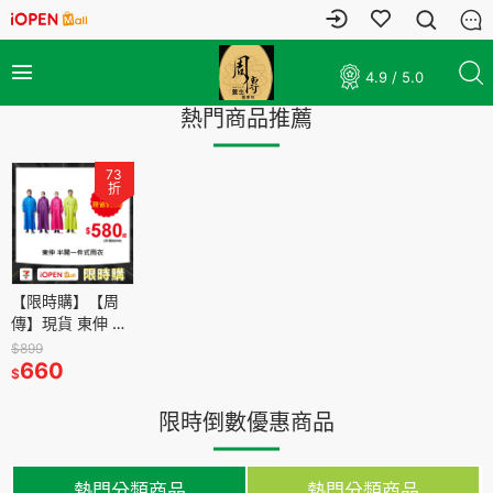
4.9 / 5.0
熱門商品推薦
73
折
【限時購】【周
傳】現貨 東伸 旅
行者2代半開式背
$899
包雨衣(套頭式)
660
$
雨衣 機車雨衣 一
件式雨衣 外送員
限時倒數優惠商品
雨衣 現貨
熱門分類商品
熱門分類商品