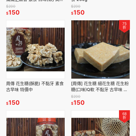
養生 伴手禮.高雄 花生糖
$200
$200
150
150
$
$
75
折
周傳 花生糖(酥脆) 不黏牙 素食
[周傳] 花生糖 細花生糖 花生粉
古早味 特價中
糖(口味)Q軟 不黏牙 古早味 全
素可食 減糖板(包/ 260g)
$200
150
150
$
$
68
折