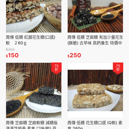
周傳 低糖 紅膜花生糖(口感)
周傳 低糖 芝麻糖 有加少量花生
軟 ２60ｇ
(酥脆) 古早味 高鈣養生 特價中
$200
150
250
$
$
75
75
折
折
周傳 芝麻糖 芝麻軟糖 減糖版
周傳 低糖 花生糖口感 (Q軟) 素
滿滿芝麻香 素食 口味(軟) 高鈣
食 260g