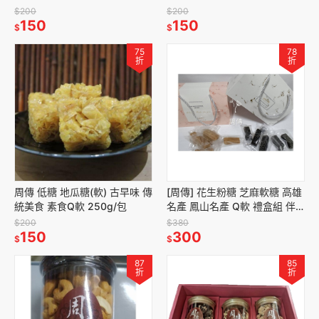
$200
$200
150
150
$
$
75
78
折
折
周傳 低糖 地瓜糖(軟) 古早味 傳
[周傳] 花生粉糖 芝麻軟糖 高雄
統美食 素食Q軟 250g/包
名產 鳳山名產 Q軟 禮盒組 伴
手禮 年節送禮
$200
$380
150
300
$
$
87
85
折
折