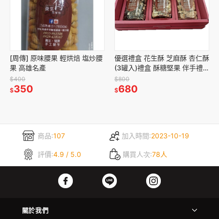
[周傳] 原味腰果 輕烘焙 塩炒腰
優選禮盒 花生酥 芝麻酥 杏仁酥
果 高雄名產
(3罐入)禮盒 酥糖堅果 伴手禮
企業贈禮 三節禮盒 堅果 酥糖
$400
$800
350
手工製作 中式點心 茶
680
$
$
商品:
107
加入時間:
2023-10-19
評價:
4.9 / 5.0
購買人次:
78人
關於我們