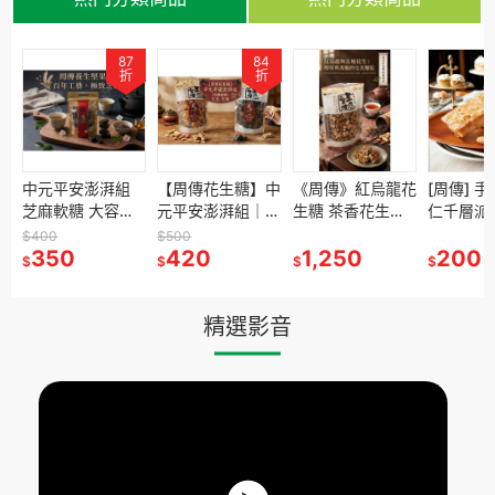
87
87
84
84
折
折
折
折
杏
平安澎湃組
中元平安澎湃組
【周傳花生糖】中
【周傳花生糖】中
《周傳》紅烏龍花
《周傳》紅烏龍花
[周傳] 手工低糖杏
[周傳] 
糖 大容量
芝麻軟糖 大容量
元平安澎湃組｜經
元平安澎湃組｜經
生糖 茶香花生糖
生糖 茶香花生糖
仁千層派 精緻法
仁千層派
包
分享包
典酥脆花生糖+香
典酥脆花生糖+香
安佳無水奶油(奶
安佳無水奶油(奶
式下午茶點心
式下午茶
$400
$500
$500
康
0
350
濃芝麻糖
420
濃芝麻糖
420
素)、日本進口海
1,250
素)、日本進口海
1,250
220g/13條 健康
200
220g/1
200
$
$
$
$
$
$
$
手
藻糖 紅烏龍花生
藻糖 紅烏龍花生
茶點 杏仁點心 手
茶點 杏仁
酥 不黏牙・不膩
酥 不黏牙・不膩
工烘焙 輕食主義
工烘焙 
口・真酥脆
口・真酥脆
精選影音