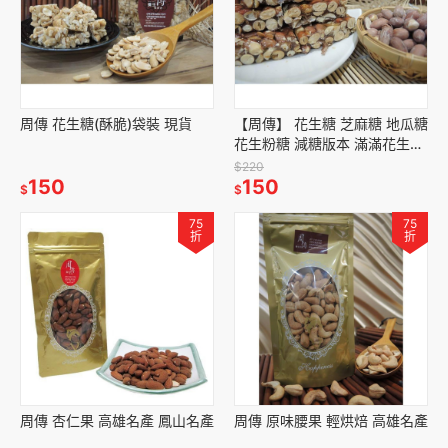
周傳 花生糖(酥脆)袋裝 現貨
【周傳】 花生糖 芝麻糖 地瓜糖
花生粉糖 減糖版本 滿滿花生香
芝麻香 高雄名產 鳳山花生糖 素
$220
150
食
150
$
$
75
75
折
折
周傳 杏仁果 高雄名產 鳳山名產
周傳 原味腰果 輕烘焙 高雄名產