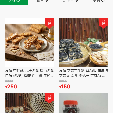
人氣
銷量
新上市
價錢
83
75
折
折
周傳 杏仁酥 高雄名產 鳳山名產
周傳 芝麻花生糖 減糖版 滿滿的
口味 (酥脆) 桶裝 伴手禮 年節送
芝麻香 素食 不黏牙 芝麻糖 口
禮 限時特價中
味(軟)
$300
$200
250
150
$
$
75
折