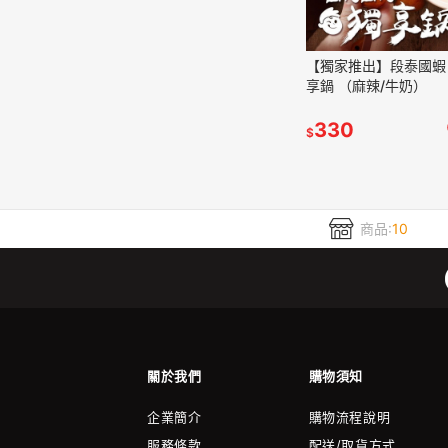
【獨家推出】段泰國蝦 
享鍋 （麻辣/牛奶）
330
$
商品:
10
關於我們
購物須知
企業簡介
購物流程說明
服務條款
配送/取貨方式