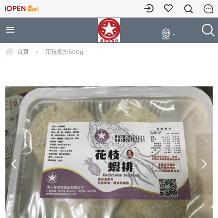
-
首頁
-
花枝蝦排500g