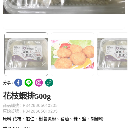
分享 :
花枝蝦排500g
商品編號：P3426605010205
原始貨號：P3426605010205
原料:花枝、蝦仁、樹薯澱粉、豬油、糖、鹽、胡椒粉