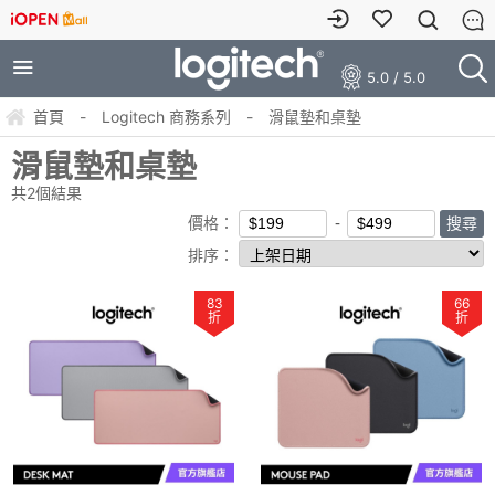
5.0 / 5.0
首頁
-
Logitech 商務系列
-
滑鼠墊和桌墊
滑鼠墊和桌墊
共
2
個結果
價格：
排序：
83
66
折
折