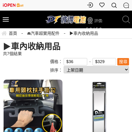
評價:
5.0 / 5.0
首頁
-
🚘汽車超實用配件
-
▶️車內收納用品
▶️車內收納用品
共
7
個結果
價格：
排序：