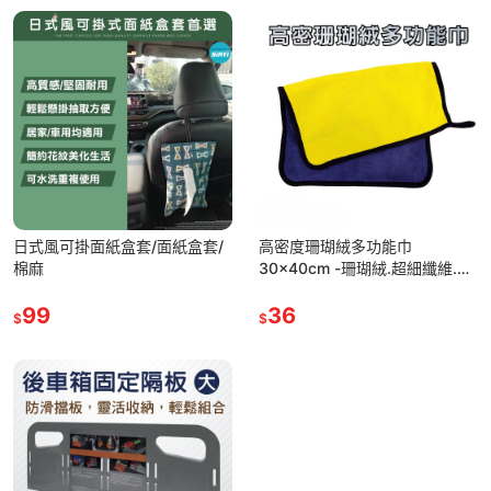
日式風可掛面紙盒套/面紙盒套/
高密度珊瑚絨多功能巾
棉麻
30x40cm -珊瑚絨.超細纖維.乾
濕兩用.洗車毛巾.吸水抹布.擦拭
99
布
36
$
$