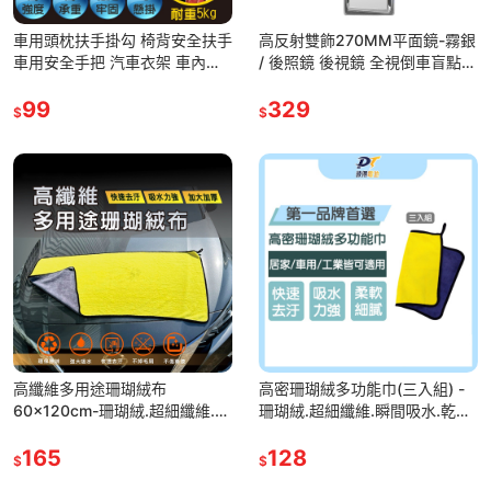
車用頭枕扶手掛勾 椅背安全扶手
高反射雙飾270MM平面鏡-霧銀
車用安全手把 汽車衣架 車內掛
/ 後照鏡 後視鏡 全視倒車盲點鏡
鉤 頭枕置物掛 多功能把手 後座
平面鏡 高反射 HP2825
手把掛
99
329
$
$
高纖維多用途珊瑚絨布
高密珊瑚絨多功能巾(三入組) -
60x120cm-珊瑚絨.超細纖維.乾
珊瑚絨.超細纖維.瞬間吸水.乾濕
濕兩用.洗車毛巾.吸水抹布
兩用.洗車毛巾.吸水抹布.打蠟擦
165
拭布
128
$
$