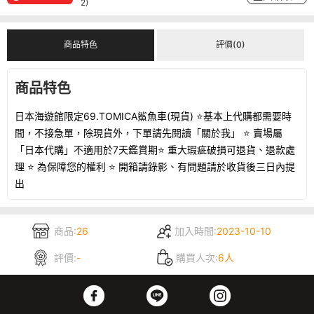
2)
商品特色
評價(0)
商品特色
日本海遊館限定69.TOMICA鯊魚車(現貨) ⭐️基本上代購都需要時
間，不接急單，除現貨外，下單請先閱讀「關於我」 ⭐️ 賣場屬
「日本代購」不適用於7天鑑賞期⭐️ 重大瑕疵破損可退貨、退款處
理 ⭐️ 為保障您的權利 ⭐️ 開箱請錄影、有問題請於收貨後三日內提
出
商品:
26
加入時間:
2023-10-10
評價:
-
購買人次:
6人