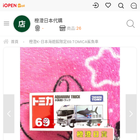
橙澄日本代購
-
商品:
26
首頁
-
橙澄K-日本海遊館限定69.TOMICA鯊魚車