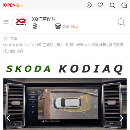
XQ汽車配件
-
商品:
508
首頁
-
SKODA KODIAQ 2021款 ⭕️導航主機 9.2吋鋼化玻璃 ✔️9H鋼化玻璃 / 高清透明
/ 防指紋 現貨